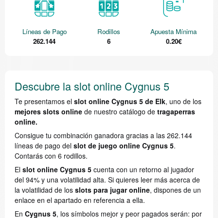
Líneas de Pago
Rodillos
Apuesta Mínima
262.144
6
0.20€
Descubre la slot online Cygnus 5
Te presentamos el
slot online Cygnus 5 de Elk
, uno de los
mejores slots online
de nuestro catálogo de
tragaperras
online.
Consigue tu combinación ganadora gracias a las 262.144
líneas de pago del
slot de juego online Cygnus 5
.
Contarás con 6 rodillos.
El
slot online Cygnus 5
cuenta con un retorno al jugador
del 94% y una volatilidad alta. Si quieres leer más acerca de
la volatilidad de los
slots para jugar online
, dispones de un
enlace en el apartado en referencia a ella.
En
Cygnus 5
, los símbolos mejor y peor pagados serán: por