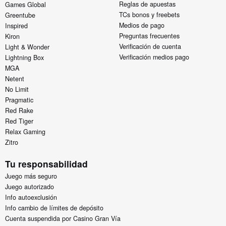
Reglas de apuestas
Games Global
TCs bonos y freebets
Greentube
Medios de pago
Inspired
Preguntas frecuentes
Kiron
Verificación de cuenta
Light & Wonder
Verificación medios pago
Lightning Box
MGA
Netent
No Limit
Pragmatic
Red Rake
Red Tiger
Relax Gaming
Zitro
Tu responsabilidad
Juego más seguro
Juego autorizado
Info autoexclusión
Info cambio de límites de depósito
Cuenta suspendida por Casino Gran Vía