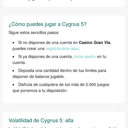
¿Cómo puedes jugar a Cygnus 5?
Sigue estos sencillos pasos:
Si no dispones de una cuenta en
Casino Gran Vía
,
puedes crear una
registrándote aquí
.
Si ya dispones de una cuenta,
inicia sesión
en tu
cuenta.
Deposita una cantidad dentro de tus límites para
disponer de balance jugable.
Disfruta de cualquiera de los más de 2.000 juegos
que ponemos a tu disposición.
Volatilidad de Cygnus 5: alta