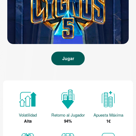
Jugar
Volatilidad
Retorno al Jugador
Apuesta Máxima
Alta
94%
1€