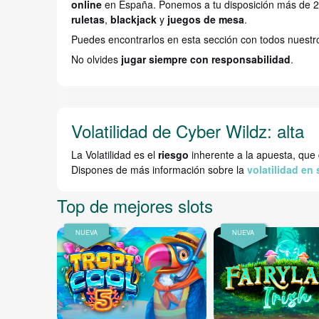
online
en España. Ponemos a tu disposición más de 
ruletas
,
blackjack
y
juegos de mesa
.
Puedes encontrarlos en esta sección con todos nuest
No olvides
jugar siempre con responsabilidad
.
Volatilidad de Cyber Wildz: alta
La Volatilidad es el
riesgo
inherente a la apuesta, que 
Dispones de más información sobre la
volatilidad en 
Top de mejores slots