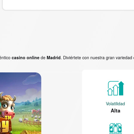
téntico
casino online
de
Madrid
. Diviértete con nuestra gran varieda
Volatilidad
Alta