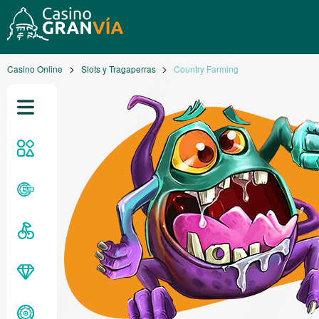
Casino Online
Slots y Tragaperras
Country Farming