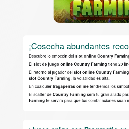
¡Cosecha abundantes recom
Descubre lo emoción del
slot online Country Farmin
El
slot de juego online Country Farming
tiene 20 lín
El retorno al jugador del
slot online Country Farming
slot Country Farming
, la volatilidad es alta.
En cualquier
tragaperras online
tendremos los símbol
El scatter de
Country Farming
será tu gran aliado pa
Farming
te servirá para que tus combinaciones sean 