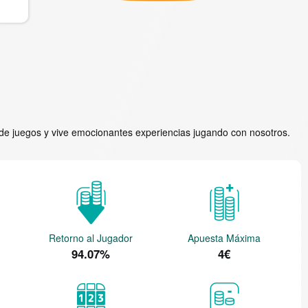
d de juegos y vive emocionantes experiencias jugando con nosotros.
Retorno al Jugador
Apuesta Máxima
94.07%
4€