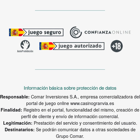
Información básica sobre protección de datos
Responsable:
Comar Inversiones S.A., empresa comercializadora del
portal de juego online www.casinogranvia.es
Finalidad:
Registro en el portal, funcionalidad del mismo, creación de
perfil de cliente y envío de información comercial.
Legitimación:
Prestación del servicio y consentimiento del usuario.
Destinatarios:
Se podrán comunicar datos a otras sociedades de
Grupo Comar.