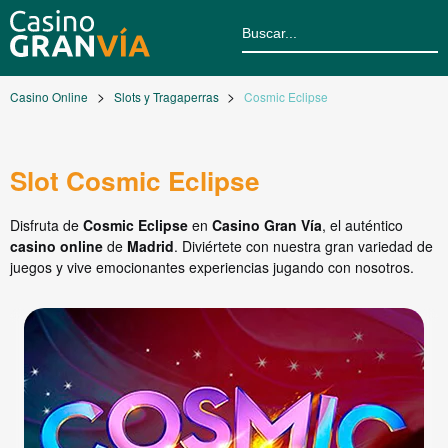
Casino Online
Slots y Tragaperras
Cosmic Eclipse
Slot Cosmic Eclipse
Disfruta de
Cosmic Eclipse
en
Casino Gran Vía
, el auténtico
casino online
de
Madrid
. Diviértete con nuestra gran variedad de
juegos y vive emocionantes experiencias jugando con nosotros.