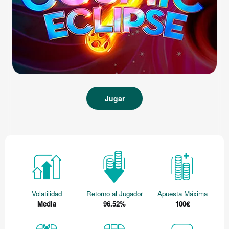
Jugar
Volatilidad
Retorno al Jugador
Apuesta Máxima
Media
96.52%
100€