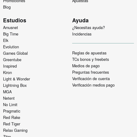
Promociones
Apuestas
Blog
Estudios
Ayuda
Amusnet
¿Necesitas ayuda?
Big Time
Incidencias
Elk
Evolution
Reglas de apuestas
Games Global
TCs bonos y freebets
Greentube
Medios de pago
Inspired
Preguntas frecuentes
Kiron
Verificación de cuenta
Light & Wonder
Verificación medios pago
Lightning Box
MGA
Netent
No Limit
Pragmatic
Red Rake
Red Tiger
Relax Gaming
Zitro