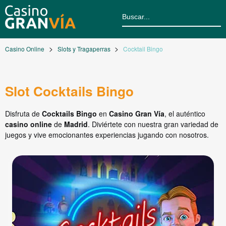
Casino Online
Slots y Tragaperras
Cocktail Bingo
Slot Cocktails Bingo
Disfruta de
Cocktails Bingo
en
Casino Gran Vía
, el auténtico
casino online
de
Madrid
. Diviértete con nuestra gran variedad de
juegos y vive emocionantes experiencias jugando con nosotros.