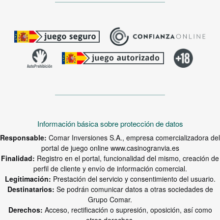
Información básica sobre protección de datos
Responsable:
Comar Inversiones S.A., empresa comercializadora del
portal de juego online www.casinogranvia.es
Finalidad:
Registro en el portal, funcionalidad del mismo, creación de
perfil de cliente y envío de información comercial.
Legitimación:
Prestación del servicio y consentimiento del usuario.
Destinatarios:
Se podrán comunicar datos a otras sociedades de
Grupo Comar.
Derechos:
Acceso, rectificación o supresión, oposición, así como