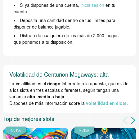
Si ya dispones de una cuenta,
inicia sesión
en tu
cuenta.
Deposita una cantidad dentro de tus límites para
disponer de balance jugable.
Disfruta de cualquiera de los más de 2.000 juegos
que ponemos a tu disposición.
Volatilidad de Centurion Megaways: alta
La Volatilidad es el
riesgo
inherente a la apuesta, que divide
a los slots en tres escalas diferentes, según tengan una
varianza
alta
,
media
o
baja
.
Dispones de más información sobre la
volatilidad en slots
.
Top de mejores slots