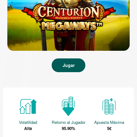
Jugar
Volatilidad
Retorno al Jugador
Apuesta Máxima
Alta
95.90%
5€