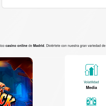
tico
casino online
de
Madrid
. Diviértete con nuestra gran variedad d
Volatilidad
Media