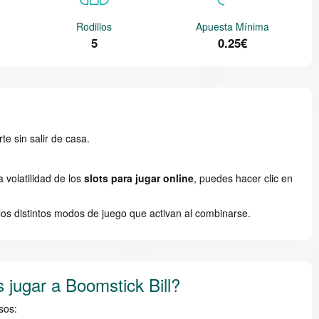
Rodillos
Apuesta Mínima
5
0.25€
te sin salir de casa.
 volatilidad de los
slots para jugar online
, puedes hacer clic en
 los distintos modos de juego que activan al combinarse.
jugar a Boomstick Bill?
sos: