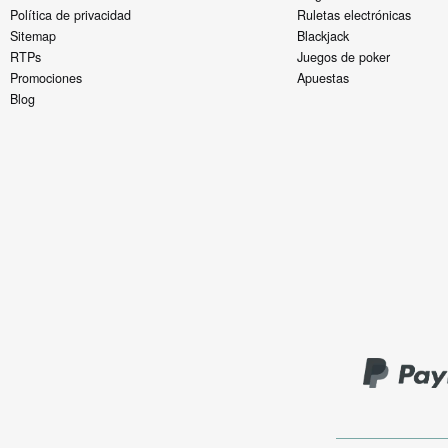
Política de privacidad
Ruletas electrónicas
Sitemap
Blackjack
RTPs
Juegos de poker
Promociones
Apuestas
Blog