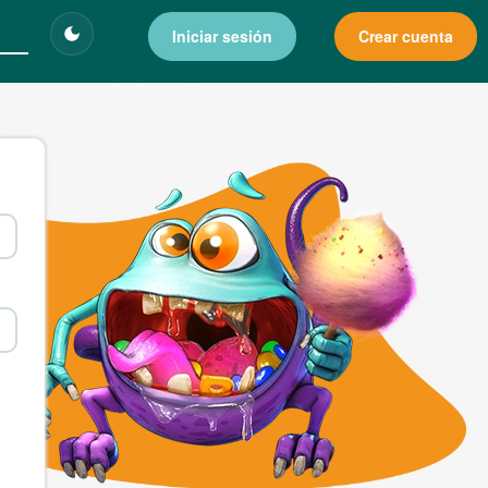
Iniciar
sesión
Crear cuenta