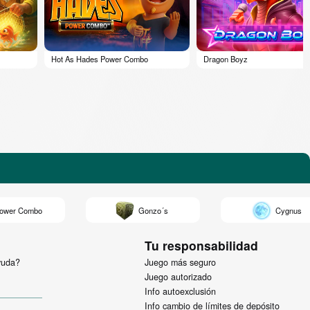
Hot As Hades Power Combo
Dragon Boyz
mbo
Gonzo´s
Cygnus
Tu responsabilidad
yuda?
Juego más seguro
Juego autorizado
Info autoexclusión
Info cambio de límites de depósito