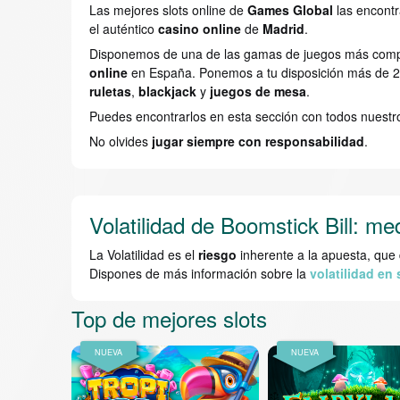
Las mejores slots online de
Games Global
las encont
el auténtico
casino online
de
Madrid
.
Disponemos de una de las gamas de juegos más comp
online
en España. Ponemos a tu disposición más de 
ruletas
,
blackjack
y
juegos de mesa
.
Puedes encontrarlos en esta sección con todos nuest
No olvides
jugar siempre con responsabilidad
.
Volatilidad de Boomstick Bill: me
La Volatilidad es el
riesgo
inherente a la apuesta, que 
Dispones de más información sobre la
volatilidad en 
Top de mejores slots