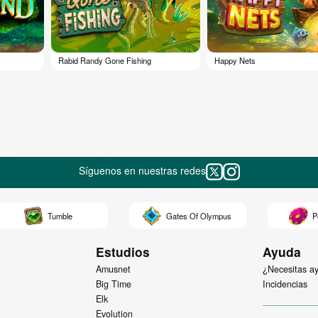
Rabid Randy Gone Fishing
Happy Nets
Síguenos en nuestras redes
Tumble
Gates Of Olympus
Power Co
Estudios
Ayuda
Amusnet
¿Necesitas a
Big Time
Incidencias
Elk
Evolution