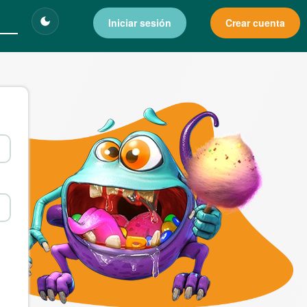
Iniciar
sesión
Crear cuenta