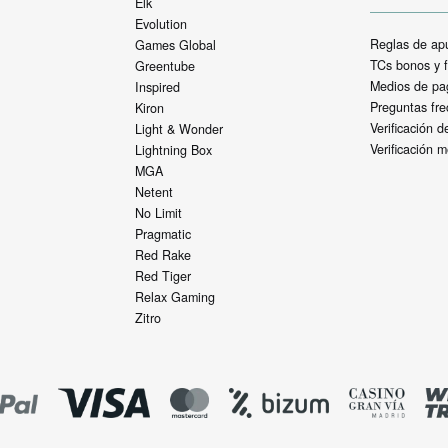
Elk
Evolution
Reglas de ap
Games Global
TCs bonos y 
Greentube
Medios de pa
Inspired
Preguntas fr
Kiron
Verificación 
Light & Wonder
Verificación 
Lightning Box
MGA
Netent
No Limit
Pragmatic
Red Rake
Red Tiger
Relax Gaming
Zitro