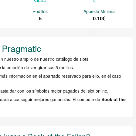
Rodillos
Apuesta Mínima
5
0.10€
e Pragmatic
n nuestro amplio de nuestro catálogo de slots.
 la emoción de ver girar sus 5 rodillos.
 más información en el apartado reservado para ello, en el caso
ta dar con los símbolos mejor pagados del slot online.
yudará a conseguir mejores ganancias. El comodín de
Book of the