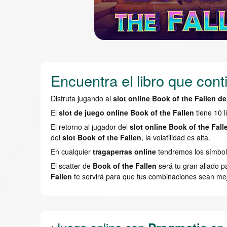
Encuentra el libro que cont
Disfruta jugando al
slot online Book of the Fallen d
El
slot de juego online Book of the Fallen
tiene 10 l
El retorno al jugador del
slot online Book of the Fall
del
slot Book of the Fallen
, la volatilidad es alta.
En cualquier
tragaperras online
tendremos los símbol
El scatter de
Book of the Fallen
será tu gran aliado 
Fallen
te servirá para que tus combinaciones sean me