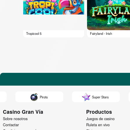
Tropicool 5
Fairyland - Irish
Pirots
Super Stars
Casino Gran Vía
Productos
Sobre nosotros
Juegos de casino
Contactar
Ruleta en vivo