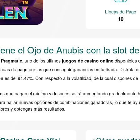
Líneas de Pago
10
iene el Ojo de Anubis con la slot d
e Pragmatic
, uno de los últimos
juegos de casino online
disponibles e
íneas de pago por las que conseguir ganancias en tu tirada. Disfruta de
en
es del 94.47%. Con respecto a la volatilidad, de la cual dispones de
os que pagan el mínimo y después se irá aumentando gradualmente has
para hallar nuevas opciones de combinaciones ganadoras, lo que te a
jores y obtengas más resultados.