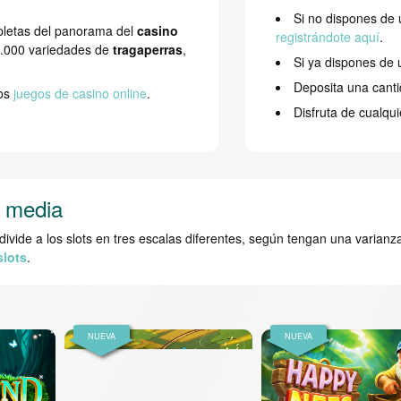
Si no dispones de
letas del panorama del
casino
registrándote aquí
.
2.000 variedades de
tragaperras
,
Si ya dispones de
Deposita una canti
ros
juegos de casino online
.
Disfruta de cualqu
: media
divide a los slots en tres escalas diferentes, según tengan una varian
slots
.