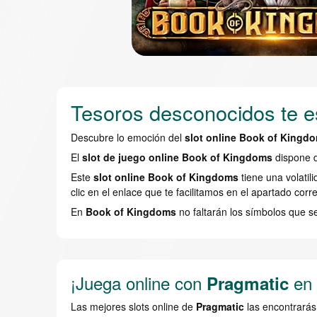
Tesoros desconocidos te 
Descubre lo emoción del
slot online Book of Kingd
El
slot de juego online Book of Kingdoms
dispone de
Este
slot online Book of Kingdoms
tiene una volatil
clic en el enlace que te facilitamos en el apartado cor
En
Book of Kingdoms
no faltarán los símbolos que se
¡Juega online con
en
Pragmatic
Las mejores slots online de
Pragmatic
las encontrará