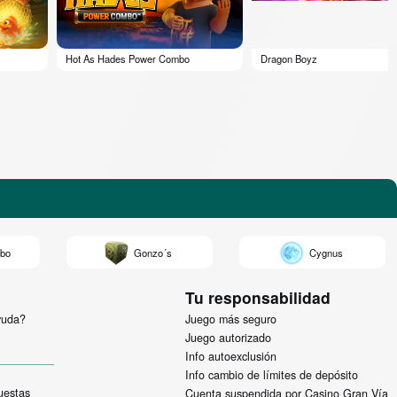
Hot As Hades Power Combo
Dragon Boyz
Gonzo´s
Cygnus
Tu responsabilidad
yuda?
Juego más seguro
Juego autorizado
Info autoexclusión
Info cambio de límites de depósito
uestas
Cuenta suspendida por Casino Gran Vía