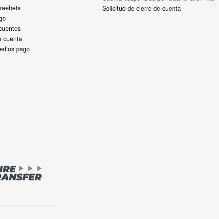
freebets
Solicitud de cierre de cuenta
go
ecuentes
de cuenta
medios pago