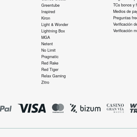
TCs bonos y 
Greentube
Medios de pa
Inspired
Preguntas fr
Kiron
Verificación 
Light & Wonder
Verificación 
Lightning Box
MGA
Netent
No Limit
Pragmatic
Red Rake
Red Tiger
Relax Gaming
Zitro