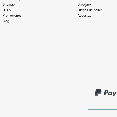
Sitemap
Blackjack
RTPs
Juegos de poker
Promociones
Apuestas
Blog