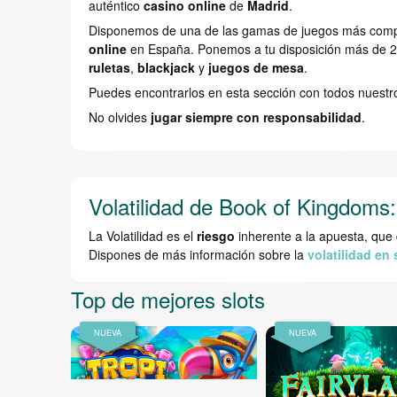
auténtico
casino online
de
Madrid
.
Disponemos de una de las gamas de juegos más comp
online
en España. Ponemos a tu disposición más de 
ruletas
,
blackjack
y
juegos de mesa
.
Puedes encontrarlos en esta sección con todos nuest
No olvides
jugar siempre con responsabilidad
.
Volatilidad de Book of Kingdoms
La Volatilidad es el
riesgo
inherente a la apuesta, que 
Dispones de más información sobre la
volatilidad en 
Top de mejores slots