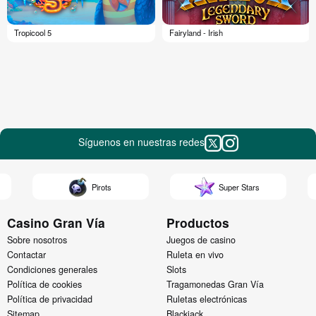
Tropicool 5
Fairyland - Irish
Síguenos en nuestras redes
Pirots
Super Stars
Casino Gran Vía
Productos
Sobre nosotros
Juegos de casino
Contactar
Ruleta en vivo
Condiciones generales
Slots
Política de cookies
Tragamonedas Gran Vía
Política de privacidad
Ruletas electrónicas
Sitemap
Blackjack