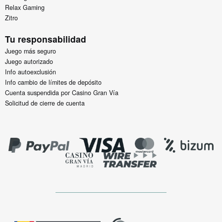
Relax Gaming
Zitro
Tu responsabilidad
Juego más seguro
Juego autorizado
Info autoexclusión
Info cambio de límites de depósito
Cuenta suspendida por Casino Gran Vía
Solicitud de cierre de cuenta