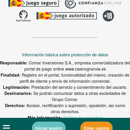
Información básica sobre protección de datos
Responsable:
Comar Inversiones S.A., empresa comercializadora del
portal de juego online www.casinogranvia.es
Finalidad:
Registro en el portal, funcionalidad del mismo, creación de
perfil de cliente y envío de información comercial.
Legitimación:
Prestación del servicio y consentimiento del usuario.
Destinatarios:
Se podrán comunicar datos a otras sociedades de
Grupo Comar.
Derechos:
Acceso, rectificación o supresión, oposición, así como
otros derechos.
Más Información:
Política de privacidad
Iniciar sesión
Crear cuenta