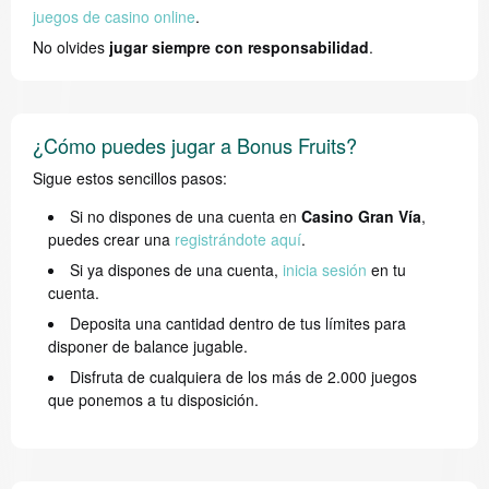
juegos de casino online
.
No olvides
jugar siempre con responsabilidad
.
¿Cómo puedes jugar a Bonus Fruits?
Sigue estos sencillos pasos:
Si no dispones de una cuenta en
Casino Gran Vía
,
puedes crear una
registrándote aquí
.
Si ya dispones de una cuenta,
inicia sesión
en tu
cuenta.
Deposita una cantidad dentro de tus límites para
disponer de balance jugable.
Disfruta de cualquiera de los más de 2.000 juegos
que ponemos a tu disposición.