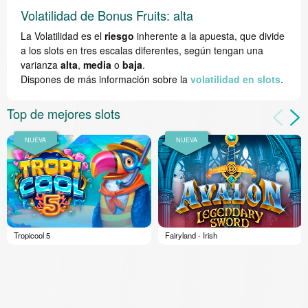
Volatilidad de Bonus Fruits: alta
La Volatilidad es el
riesgo
inherente a la apuesta, que divide
a los slots en tres escalas diferentes, según tengan una
varianza
alta
,
media
o
baja
.
Dispones de más información sobre la
volatilidad en slots
.
Top de mejores slots
Tropicool 5
Fairyland - Irish