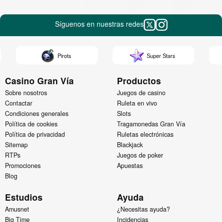
Síguenos en nuestras redes
Pirots
Super Stars
Casino Gran Vía
Productos
Sobre nosotros
Juegos de casino
Contactar
Ruleta en vivo
Condiciones generales
Slots
Política de cookies
Tragamonedas Gran Vía
Política de privacidad
Ruletas electrónicas
Sitemap
Blackjack
RTPs
Juegos de poker
Promociones
Apuestas
Blog
Estudios
Ayuda
Amusnet
¿Necesitas ayuda?
Big Time
Incidencias