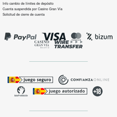
Info cambio de límites de depósito
Cuenta suspendida por Casino Gran Vía
Solicitud de cierre de cuenta