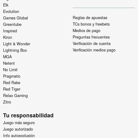
Elk
Evolution
Reglas de apuestas
Games Global
TCs bonos y freebets
Greentube
Medios de pago
Inspired
Preguntas frecuentes
Kiron
Verificación de cuenta
Light & Wonder
Verificación medios pago
Lightning Box
MGA
Netent
No Limit
Pragmatic
Red Rake
Red Tiger
Relax Gaming
Zitro
Tu responsabilidad
Juego más seguro
Juego autorizado
Info autoexclusión