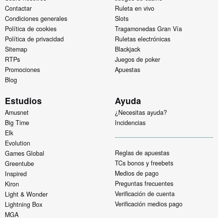
Contactar
Ruleta en vivo
Condiciones generales
Slots
Política de cookies
Tragamonedas Gran Vía
Política de privacidad
Ruletas electrónicas
Sitemap
Blackjack
RTPs
Juegos de poker
Promociones
Apuestas
Blog
Estudios
Ayuda
Amusnet
¿Necesitas ayuda?
Big Time
Incidencias
Elk
Evolution
Reglas de apuestas
Games Global
TCs bonos y freebets
Greentube
Medios de pago
Inspired
Preguntas frecuentes
Kiron
Verificación de cuenta
Light & Wonder
Verificación medios pago
Lightning Box
MGA