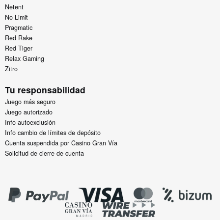
Netent
No Limit
Pragmatic
Red Rake
Red Tiger
Relax Gaming
Zitro
Tu responsabilidad
Juego más seguro
Juego autorizado
Info autoexclusión
Info cambio de límites de depósito
Cuenta suspendida por Casino Gran Vía
Solicitud de cierre de cuenta