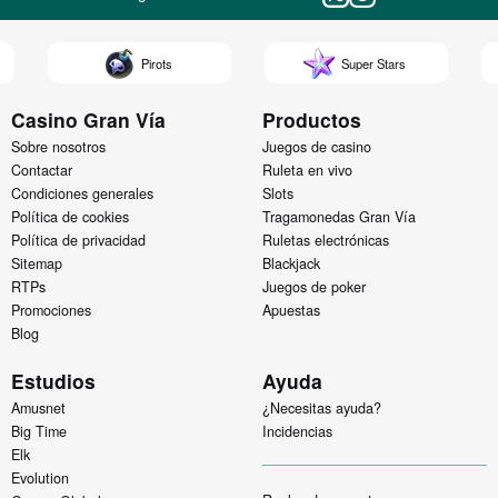
Pirots
Super Stars
Casino Gran Vía
Productos
Sobre nosotros
Juegos de casino
Contactar
Ruleta en vivo
Condiciones generales
Slots
Política de cookies
Tragamonedas Gran Vía
Política de privacidad
Ruletas electrónicas
Sitemap
Blackjack
RTPs
Juegos de poker
Promociones
Apuestas
Blog
Estudios
Ayuda
Amusnet
¿Necesitas ayuda?
Big Time
Incidencias
Elk
Evolution