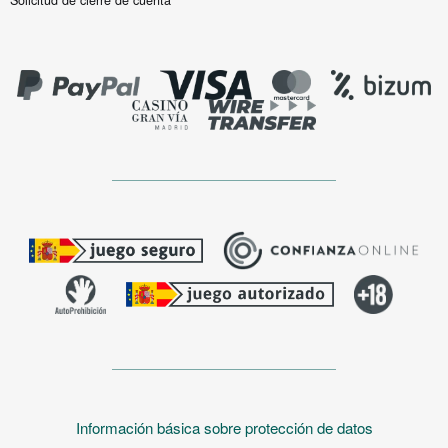
Solicitud de cierre de cuenta
Información básica sobre protección de datos