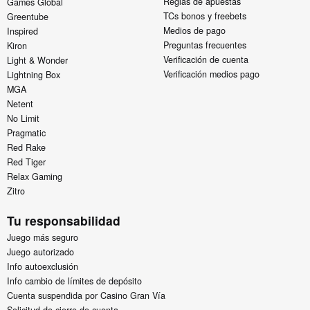
Reglas de apuestas
Games Global
TCs bonos y freebets
Greentube
Medios de pago
Inspired
Preguntas frecuentes
Kiron
Verificación de cuenta
Light & Wonder
Verificación medios pago
Lightning Box
MGA
Netent
No Limit
Pragmatic
Red Rake
Red Tiger
Relax Gaming
Zitro
Tu responsabilidad
Juego más seguro
Juego autorizado
Info autoexclusión
Info cambio de límites de depósito
Cuenta suspendida por Casino Gran Vía