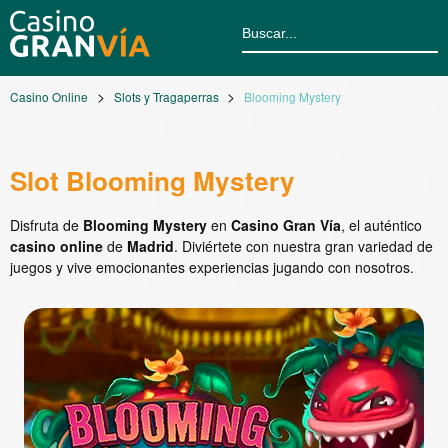
Casino Online
Slots y Tragaperras
Blooming Mystery
Slot Blooming Mystery
Disfruta de
Blooming Mystery
en
Casino Gran Vía
, el auténtico
casino online
de
Madrid
. Diviértete con nuestra gran variedad de
juegos y vive emocionantes experiencias jugando con nosotros.