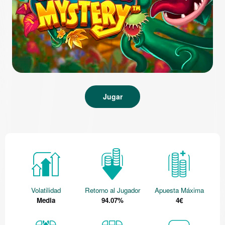
Jugar
Volatilidad
Retorno al Jugador
Apuesta Máxima
Media
94.07%
4€