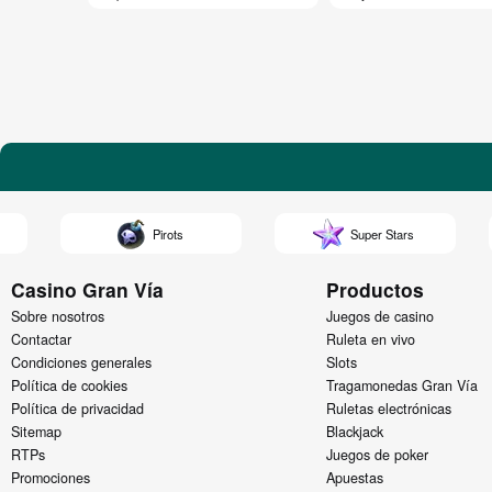
Pirots
Super Stars
Casino Gran Vía
Productos
Sobre nosotros
Juegos de casino
Contactar
Ruleta en vivo
Condiciones generales
Slots
Política de cookies
Tragamonedas Gran Vía
Política de privacidad
Ruletas electrónicas
Sitemap
Blackjack
RTPs
Juegos de poker
Promociones
Apuestas