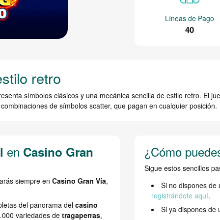
Líneas de Pago
40
tilo retro
senta símbolos clásicos y una mecánica sencilla de estilo retro. El jue
combinaciones de símbolos scatter, que pagan en cualquier posición.
en
¿Cómo puedes 
l
Casino Gran
Sigue estos sencillos pa
rarás siempre en
Casino Gran Vía
,
Si no dispones de
registrándote aquí
.
letas del panorama del
casino
Si ya dispones de
2.000 variedades de
tragaperras
,