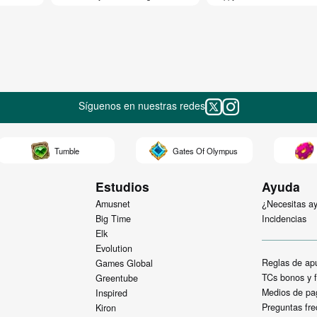
Síguenos en nuestras redes
Tumble
Gates Of Olympus
Power
Estudios
Ayuda
Amusnet
¿Necesitas a
Big Time
Incidencias
Elk
Evolution
Reglas de ap
Games Global
TCs bonos y 
Greentube
Medios de pa
Inspired
Preguntas fr
Kiron