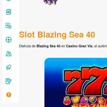
Slot Blazing Sea 40
Disfruta de
Blazing Sea 40
en
Casino Gran Vía
, el autén