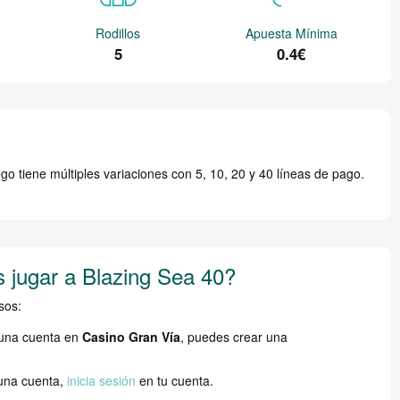
Rodillos
Apuesta Mínima
5
0.4€
go tiene múltiples variaciones con 5, 10, 20 y 40 líneas de pago.
jugar a Blazing Sea 40?
sos:
 una cuenta en
Casino Gran Vía
, puedes crear una
 una cuenta,
inicia sesión
en tu cuenta.