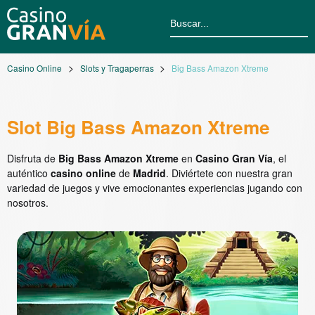
Casino Online
Slots y Tragaperras
Big Bass Amazon Xtreme
Slot Big Bass Amazon Xtreme
Disfruta de
Big Bass Amazon Xtreme
en
Casino Gran Vía
, el
auténtico
casino online
de
Madrid
. Diviértete con nuestra gran
variedad de juegos y vive emocionantes experiencias jugando con
nosotros.