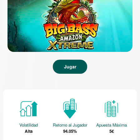
Jugar
Volatilidad
Retorno al Jugador
Apuesta Máxima
Alta
94.05%
5€