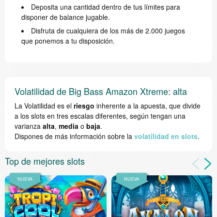
Deposita una cantidad dentro de tus límites para
disponer de balance jugable.
Disfruta de cualquiera de los más de 2.000 juegos
que ponemos a tu disposición.
Volatilidad de Big Bass Amazon Xtreme: alta
La Volatilidad es el
riesgo
inherente a la apuesta, que divide
a los slots en tres escalas diferentes, según tengan una
varianza
alta
,
media
o
baja
.
Dispones de más información sobre la
volatilidad en slots
.
Top de mejores slots