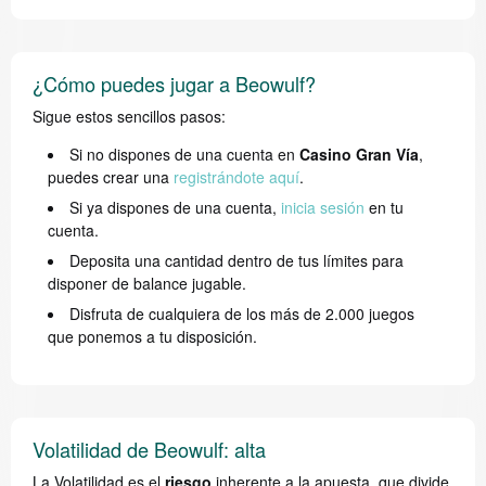
¿Cómo puedes jugar a Beowulf?
Sigue estos sencillos pasos:
Si no dispones de una cuenta en
Casino Gran Vía
,
puedes crear una
registrándote aquí
.
Si ya dispones de una cuenta,
inicia sesión
en tu
cuenta.
Deposita una cantidad dentro de tus límites para
disponer de balance jugable.
Disfruta de cualquiera de los más de 2.000 juegos
que ponemos a tu disposición.
Volatilidad de Beowulf: alta
La Volatilidad es el
riesgo
inherente a la apuesta, que divide