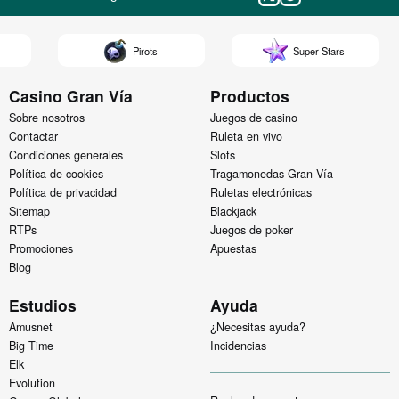
Pirots
Super Stars
Casino Gran Vía
Productos
Sobre nosotros
Juegos de casino
Contactar
Ruleta en vivo
Condiciones generales
Slots
Política de cookies
Tragamonedas Gran Vía
Política de privacidad
Ruletas electrónicas
Sitemap
Blackjack
RTPs
Juegos de poker
Promociones
Apuestas
Blog
Estudios
Ayuda
Amusnet
¿Necesitas ayuda?
Big Time
Incidencias
Elk
Evolution