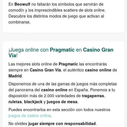
En
Beowulf
no faltarán los símbolos que servirán de
comodín y los imprescindibles scatters de slots online.
Descubre los distintos modos de juego que activan al
combinarse.
¡Juega online con
en
Pragmatic
Casino Gran
!
Vía
Las mejores slots online de
Pragmatic
las encontrarás
siempre en
Casino Gran Vía
, el auténtico
casino online
de
Madrid
.
Disponemos de una de las gamas de juegos más completas
del panorama del
casino online
en España. Ponemos a tu
disposición más de 2.000 variedades de
tragaperras
,
ruletas
,
blackjack
y
juegos de mesa
.
Puedes encontrarlos en esta sección con todos nuestros
juegos de casino online
.
No olvides
jugar siempre con responsabilidad
.