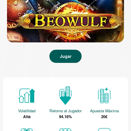
Jugar
Volatilidad
Retorno al Jugador
Apuesta Máxima
Alta
94.16%
20€