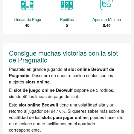
Líneas de Pago
Rodillos
Apuesta Mínima
40
5
0.4€
Consigue muchas victorias con la slot
de Pragmatic
Pásatelo en grande jugando al
slot online Beowulf de
Pragmatic
. Descubre en nuestro casino cuáles son los
mejores
slots online
.
El
slot de juego online Beowulf
dispone de 5 rodillos,
siendo 40 las líneas de pago del slot.
Este
slot online Beowulf
tiene una volatilidad alta y un
retorno al jugador del 94.16%. Si quieres saber más sobre la
volatilidad de los
slots para jugar online
, puedes hacer clic
en el enlace que te facilitamos en el apartado
correspondiente.