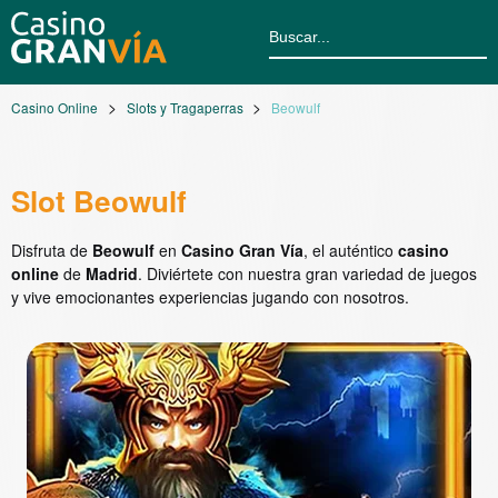
Casino Online
Slots y Tragaperras
Beowulf
Slot Beowulf
Disfruta de
Beowulf
en
Casino Gran Vía
, el auténtico
casino
online
de
Madrid
. Diviértete con nuestra gran variedad de juegos
y vive emocionantes experiencias jugando con nosotros.