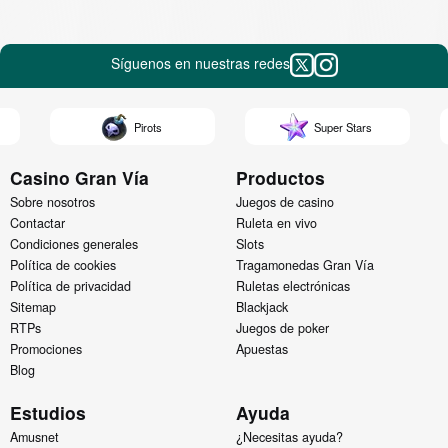
Síguenos en nuestras redes
Pirots
Super Stars
Casino Gran Vía
Productos
Sobre nosotros
Juegos de casino
Contactar
Ruleta en vivo
Condiciones generales
Slots
Política de cookies
Tragamonedas Gran Vía
Política de privacidad
Ruletas electrónicas
Sitemap
Blackjack
RTPs
Juegos de poker
Promociones
Apuestas
Blog
Estudios
Ayuda
Amusnet
¿Necesitas ayuda?