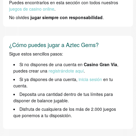
Puedes encontrarlos en esta sección con todos nuestros
juegos de casino online
.
No olvides
jugar siempre con responsabilidad
.
¿Cómo puedes jugar a Aztec Gems?
Sigue estos sencillos pasos:
Si no dispones de una cuenta en
Casino Gran Vía
,
puedes crear una
registrándote aquí
.
Si ya dispones de una cuenta,
inicia sesión
en tu
cuenta.
Deposita una cantidad dentro de tus límites para
disponer de balance jugable.
Disfruta de cualquiera de los más de 2.000 juegos
que ponemos a tu disposición.