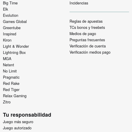
Big Time
Incidencias
Elk
Evolution
Reglas de apuestas
Games Global
TCs bonos y freebets
Greentube
Medios de pago
Inspired
Preguntas frecuentes
Kiron
Verificación de cuenta
Light & Wonder
Verificación medios pago
Lightning Box
MGA
Netent
No Limit
Pragmatic
Red Rake
Red Tiger
Relax Gaming
Zitro
Tu responsabilidad
Juego más seguro
Juego autorizado