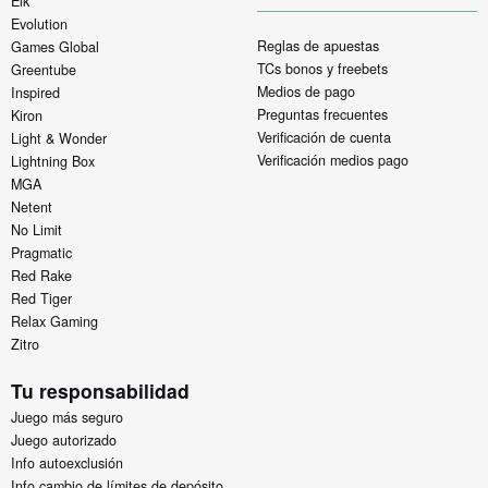
Elk
Evolution
Reglas de apuestas
Games Global
TCs bonos y freebets
Greentube
Medios de pago
Inspired
Preguntas frecuentes
Kiron
Verificación de cuenta
Light & Wonder
Verificación medios pago
Lightning Box
MGA
Netent
No Limit
Pragmatic
Red Rake
Red Tiger
Relax Gaming
Zitro
Tu responsabilidad
Juego más seguro
Juego autorizado
Info autoexclusión
Info cambio de límites de depósito