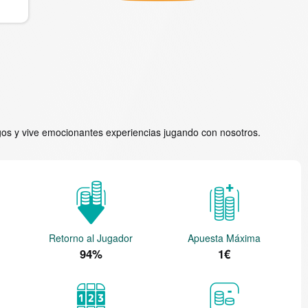
egos y vive emocionantes experiencias jugando con nosotros.
Retorno al Jugador
Apuesta Máxima
94%
1€