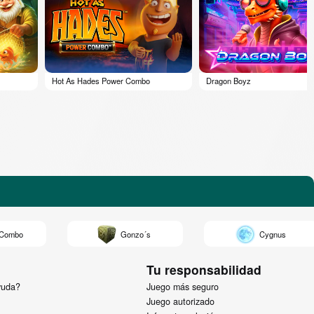
Hot As Hades Power Combo
Dragon Boyz
Gonzo´s
Cygnus
Tu responsabilidad
yuda?
Juego más seguro
Juego autorizado