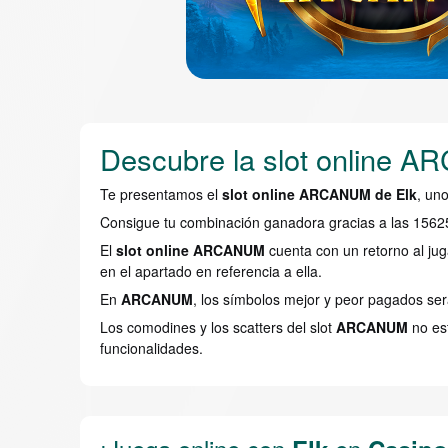
Descubre la slot online 
Te presentamos el
slot online ARCANUM de Elk
, uno
Consigue tu combinación ganadora gracias a las 1562
El
slot online ARCANUM
cuenta con un retorno al jug
en el apartado en referencia a ella.
En
ARCANUM
, los símbolos mejor y peor pagados será
Los comodines y los scatters del slot
ARCANUM
no est
funcionalidades.