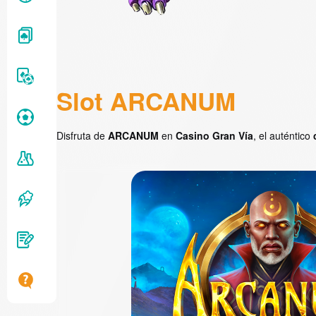
Slot ARCANUM
Disfruta de
ARCANUM
en
Casino Gran Vía
, el auténtico