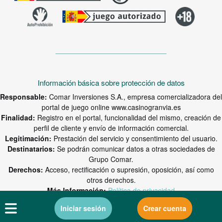
Información básica sobre protección de datos
Responsable:
Comar Inversiones S.A., empresa comercializadora del
portal de juego online www.casinogranvia.es
Finalidad:
Registro en el portal, funcionalidad del mismo, creación de
perfil de cliente y envío de información comercial.
Legitimación:
Prestación del servicio y consentimiento del usuario.
Destinatarios:
Se podrán comunicar datos a otras sociedades de
Grupo Comar.
Derechos:
Acceso, rectificación o supresión, oposición, así como
otros derechos.
Más Información:
Política de privacidad
Iniciar sesión
Crear cuenta