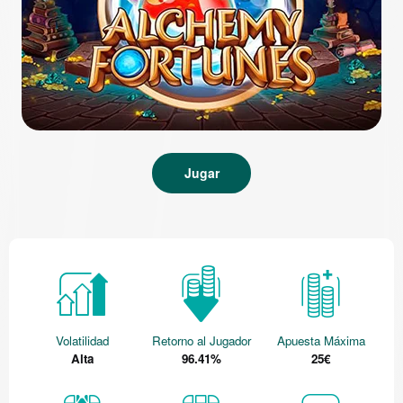
Jugar
Volatilidad
Retorno al Jugador
Apuesta Máxima
Alta
96.41%
25€