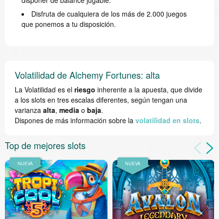
disponer de balance jugable.
Disfruta de cualquiera de los más de 2.000 juegos
que ponemos a tu disposición.
Volatilidad de Alchemy Fortunes: alta
La Volatilidad es el
riesgo
inherente a la apuesta, que divide
a los slots en tres escalas diferentes, según tengan una
varianza
alta
,
media
o
baja
.
Dispones de más información sobre la
volatilidad en slots
.
Top de mejores slots