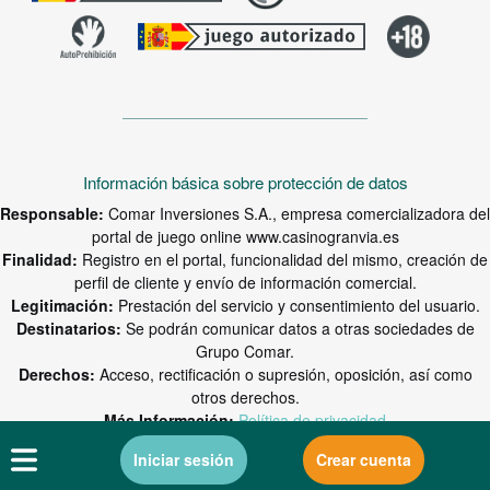
Información básica sobre protección de datos
Responsable:
Comar Inversiones S.A., empresa comercializadora del
portal de juego online www.casinogranvia.es
Finalidad:
Registro en el portal, funcionalidad del mismo, creación de
perfil de cliente y envío de información comercial.
Legitimación:
Prestación del servicio y consentimiento del usuario.
Destinatarios:
Se podrán comunicar datos a otras sociedades de
Grupo Comar.
Derechos:
Acceso, rectificación o supresión, oposición, así como
otros derechos.
Más Información:
Política de privacidad
Iniciar sesión
Crear cuenta