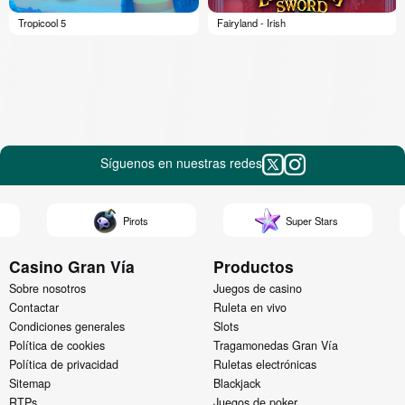
Tropicool 5
Fairyland - Irish
Síguenos en nuestras redes
Pirots
Super Stars
Casino Gran Vía
Productos
Sobre nosotros
Juegos de casino
Contactar
Ruleta en vivo
Condiciones generales
Slots
Política de cookies
Tragamonedas Gran Vía
Política de privacidad
Ruletas electrónicas
Sitemap
Blackjack
RTPs
Juegos de poker