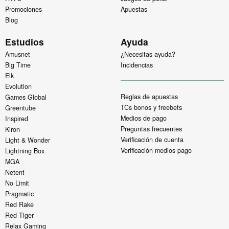
Promociones
Apuestas
Blog
Estudios
Ayuda
Amusnet
¿Necesitas ayuda?
Big Time
Incidencias
Elk
Evolution
Reglas de apuestas
Games Global
TCs bonos y freebets
Greentube
Medios de pago
Inspired
Preguntas frecuentes
Kiron
Verificación de cuenta
Light & Wonder
Verificación medios pago
Lightning Box
MGA
Netent
No Limit
Pragmatic
Red Rake
Red Tiger
Relax Gaming