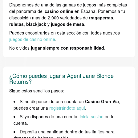
Disponemos de una de las gamas de juegos más completas
del panorama del
casino online
en España. Ponemos a tu
disposición más de 2.000 variedades de
tragaperras
,
ruletas
,
blackjack
y
juegos de mesa
.
Puedes encontrarlos en esta sección con todos nuestros
juegos de casino online
.
No olvides
jugar siempre con responsabilidad
.
¿Cómo puedes jugar a Agent Jane Blonde
Returns?
Sigue estos sencillos pasos:
Si no dispones de una cuenta en
Casino Gran Vía
,
puedes crear una
registrándote aquí
.
Si ya dispones de una cuenta,
inicia sesión
en tu
cuenta.
Deposita una cantidad dentro de tus límites para