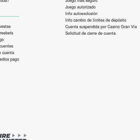
yuda?
Juego más seguro
Juego autorizado
Info autoexclusión
Info cambio de límites de depósito
uestas
Cuenta suspendida por Casino Gran Vía
freebets
Solicitud de cierre de cuenta
go
ecuentes
de cuenta
medios pago