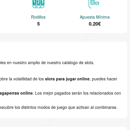
Rodillos
Apuesta Mínima
5
0.20€
bles en nuestro amplio de nuestro catálogo de slots.
bre la volatilidad de los
slots para jugar online
, puedes hacer
ragaperras online
. Los mejor pagados serán los relacionados con
Descubre los distintos modos de juego que activan al combinarse.