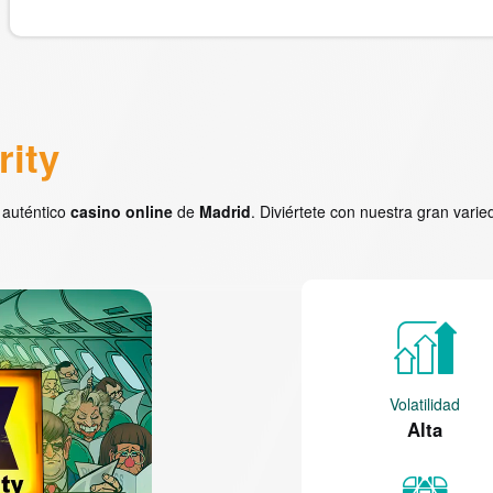
rity
l auténtico
casino online
de
Madrid
. Diviértete con nuestra gran var
Volatilidad
Alta