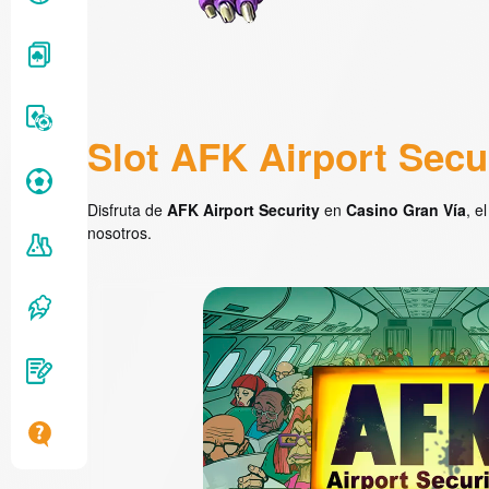
Slot AFK Airport Secu
Disfruta de
AFK Airport Security
en
Casino Gran Vía
, e
nosotros.