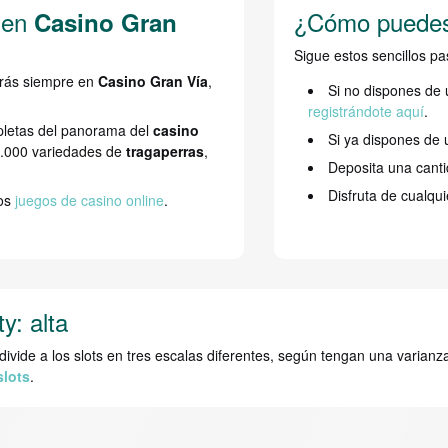
en
¿Cómo puedes 
Casino Gran
Sigue estos sencillos pa
arás siempre en
Casino Gran Vía
,
Si no dispones de
registrándote aquí
.
letas del panorama del
casino
Si ya dispones de
2.000 variedades de
tragaperras
,
Deposita una canti
Disfruta de cualqu
ros
juegos de casino online
.
y: alta
divide a los slots en tres escalas diferentes, según tengan una varian
slots
.