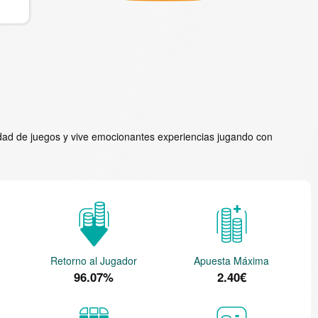
iedad de juegos y vive emocionantes experiencias jugando con
Retorno al Jugador
Apuesta Máxima
96.07%
2.40€