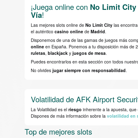
¡Juega online con
No Limit City
!
Vía
Las mejores slots online de
No Limit City
las encontr
el auténtico
casino online
de
Madrid
.
Disponemos de una de las gamas de juegos más comp
online
en España. Ponemos a tu disposición más de 
ruletas
,
blackjack
y
juegos de mesa
.
Puedes encontrarlos en esta sección con todos nuest
No olvides
jugar siempre con responsabilidad
.
Volatilidad de AFK Airport Securit
La Volatilidad es el
riesgo
inherente a la apuesta, que 
Dispones de más información sobre la
volatilidad en 
Top de mejores slots