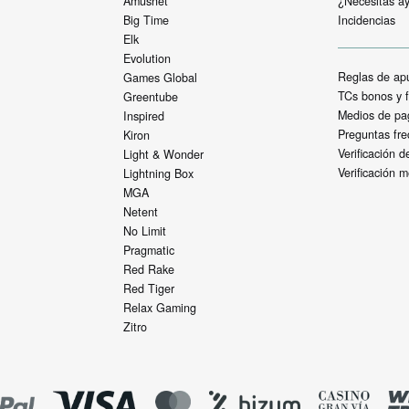
Amusnet
¿Necesitas a
Big Time
Incidencias
Elk
Evolution
Reglas de ap
Games Global
TCs bonos y 
Greentube
Medios de pa
Inspired
Preguntas fr
Kiron
Verificación 
Light & Wonder
Verificación 
Lightning Box
MGA
Netent
No Limit
Pragmatic
Red Rake
Red Tiger
Relax Gaming
Zitro