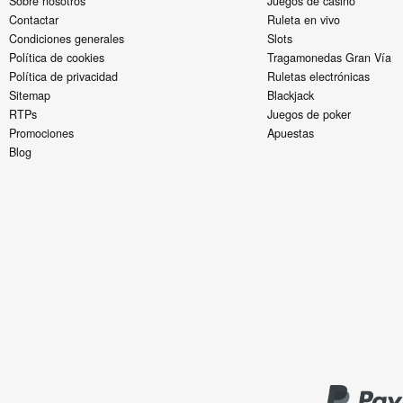
Sobre nosotros
Juegos de casino
Contactar
Ruleta en vivo
Condiciones generales
Slots
Política de cookies
Tragamonedas Gran Vía
Política de privacidad
Ruletas electrónicas
Sitemap
Blackjack
RTPs
Juegos de poker
Promociones
Apuestas
Blog