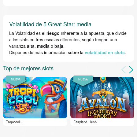
Volatilidad de 5 Great Star: media
La Volatilidad es el
riesgo
inherente a la apuesta, que divide
a los slots en tres escalas diferentes, según tengan una
varianza
alta
,
media
o
baja
.
Dispones de más información sobre la
volatilidad en slots
.
Top de mejores slots
Tropicool 5
Fairyland - Irish