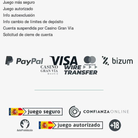
Juego más seguro
Juego autorizado
Info autoexclusión
Info cambio de límites de depósito
Cuenta suspendida por Casino Gran Vía
Solicitud de cierre de cuenta