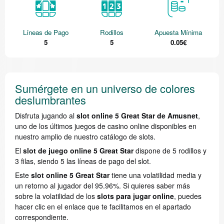
Líneas de Pago
Rodillos
Apuesta Mínima
5
5
0.05€
Sumérgete en un universo de colores
deslumbrantes
Disfruta jugando al
slot online 5 Great Star de Amusnet
,
uno de los últimos juegos de casino online disponibles en
nuestro amplio de nuestro catálogo de slots.
El
slot de juego online 5 Great Star
dispone de 5 rodillos y
3 filas, siendo 5 las líneas de pago del slot.
Este
slot online 5 Great Star
tiene una volatilidad media y
un retorno al jugador del 95.96%. Si quieres saber más
sobre la volatilidad de los
slots para jugar online
, puedes
hacer clic en el enlace que te facilitamos en el apartado
correspondiente.