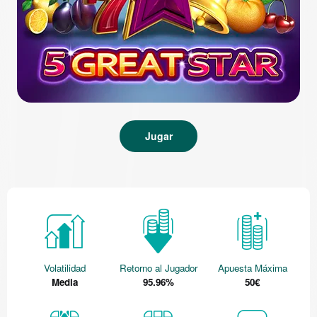
Jugar
Volatilidad
Retorno al Jugador
Apuesta Máxima
Media
95.96%
50€