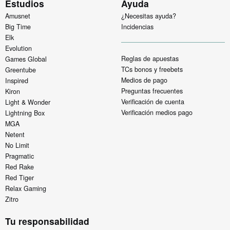
Estudios
Ayuda
Amusnet
¿Necesitas ayuda?
Big Time
Incidencias
Elk
Evolution
Reglas de apuestas
Games Global
TCs bonos y freebets
Greentube
Medios de pago
Inspired
Preguntas frecuentes
Kiron
Verificación de cuenta
Light & Wonder
Verificación medios pago
Lightning Box
MGA
Netent
No Limit
Pragmatic
Red Rake
Red Tiger
Relax Gaming
Zitro
Tu responsabilidad