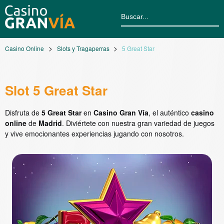
Casino Online
Slots y Tragaperras
5 Great Star
Slot 5 Great Star
Disfruta de
5 Great Star
en
Casino Gran Vía
, el auténtico
casino
online
de
Madrid
. Diviértete con nuestra gran variedad de juegos
y vive emocionantes experiencias jugando con nosotros.