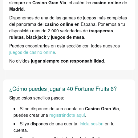
siempre en
Casino Gran Vía
, el auténtico
casino online
de
Madrid
.
Disponemos de una de las gamas de juegos más completas
del panorama del
casino online
en España. Ponemos a tu
disposición más de 2.000 variedades de
tragaperras
,
ruletas
,
blackjack
y
juegos de mesa
.
Puedes encontrarlos en esta sección con todos nuestros
juegos de casino online
.
No olvides
jugar siempre con responsabilidad
.
¿Cómo puedes jugar a 40 Fortune Fruits 6?
Sigue estos sencillos pasos:
Si no dispones de una cuenta en
Casino Gran Vía
,
puedes crear una
registrándote aquí
.
Si ya dispones de una cuenta,
inicia sesión
en tu
cuenta.