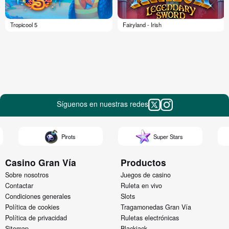
Tropicool 5
Fairyland - Irish
Síguenos en nuestras redes
Pirots
Super Stars
Casino Gran Vía
Productos
Sobre nosotros
Juegos de casino
Contactar
Ruleta en vivo
Condiciones generales
Slots
Política de cookies
Tragamonedas Gran Vía
Política de privacidad
Ruletas electrónicas
Sitemap
Blackjack