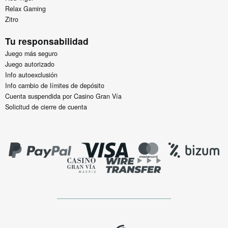
Relax Gaming
Zitro
Tu responsabilidad
Juego más seguro
Juego autorizado
Info autoexclusión
Info cambio de límites de depósito
Cuenta suspendida por Casino Gran Vía
Solicitud de cierre de cuenta