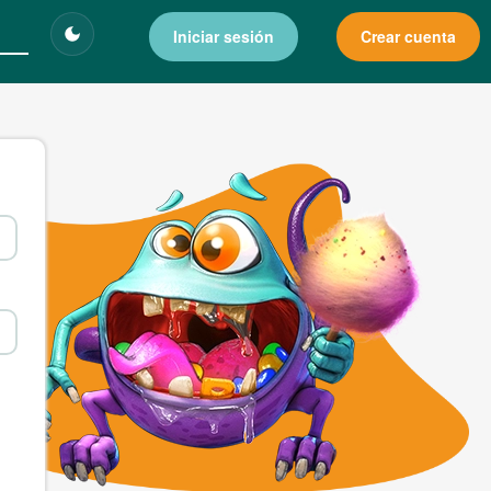
Iniciar
sesión
Crear cuenta