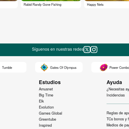
Rabid Randy Gone Fishing
Happy Nets
Síguenos en nuestras redes
e
Gates Of Olympus
Power Combo
Estudios
Ayuda
Amusnet
¿Necesitas a
Big Time
Incidencias
Elk
Evolution
Reglas de ap
Games Global
TCs bonos y 
Greentube
Medios de pa
Inspired