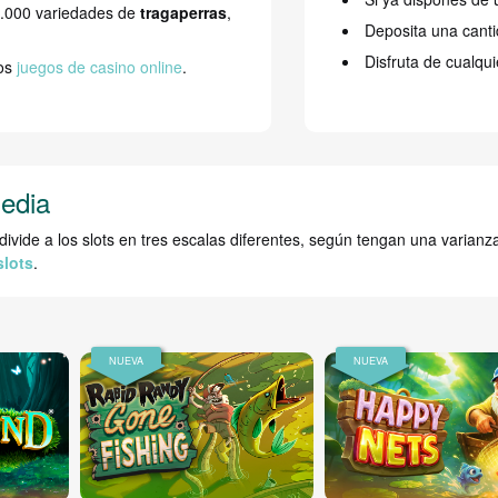
2.000 variedades de
tragaperras
,
Deposita una canti
Disfruta de cualqu
ros
juegos de casino online
.
media
divide a los slots en tres escalas diferentes, según tengan una varian
slots
.