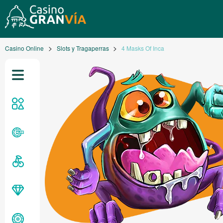
Casino Online
Slots y Tragaperras
4 Masks Of Inca