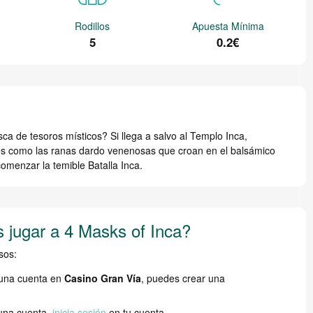
Rodillos
Apuesta Mínima
5
0.2€
 de tesoros místicos? Si llega a salvo al Templo Inca,
tes como las ranas dardo venenosas que croan en el balsámico
comenzar la temible Batalla Inca.
jugar a 4 Masks of Inca?
sos:
 una cuenta en
Casino Gran Vía
, puedes crear una
 una cuenta,
inicia sesión
en tu cuenta.