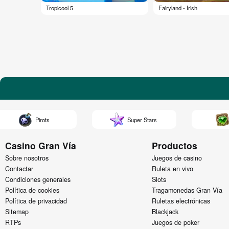
Tropicool 5
Fairyland - Irish
Pirots
Super Stars
Tumbl
Casino Gran Vía
Productos
Sobre nosotros
Juegos de casino
Contactar
Ruleta en vivo
Condiciones generales
Slots
Política de cookies
Tragamonedas Gran Vía
Política de privacidad
Ruletas electrónicas
Sitemap
Blackjack
RTPs
Juegos de poker