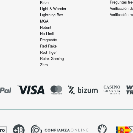
Preguntas fr
Kiron
Verificación 
Light & Wonder
Verificación 
Lightning Box
MGA
Netent
No Limit
Pragmatic
Red Rake
Red Tiger
Relax Gaming
Zitro