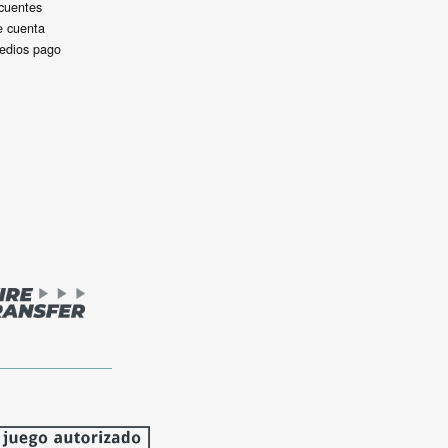
ecuentes
de cuenta
medios pago