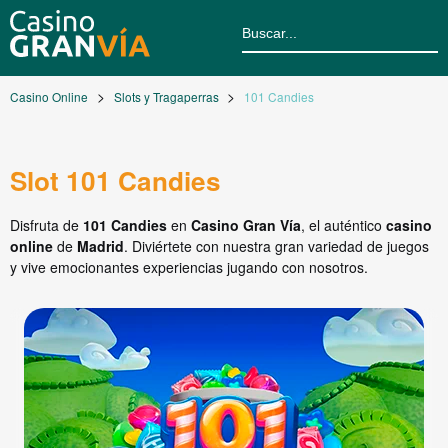
Casino Online
Slots y Tragaperras
101 Candies
Slot 101 Candies
Disfruta de
101 Candies
en
Casino Gran Vía
, el auténtico
casino
online
de
Madrid
. Diviértete con nuestra gran variedad de juegos
y vive emocionantes experiencias jugando con nosotros.