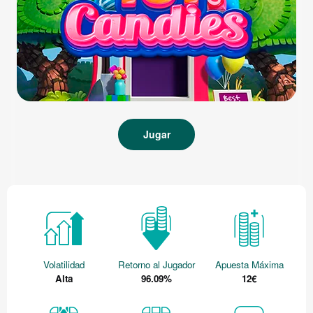
Jugar
Volatilidad
Retorno al Jugador
Apuesta Máxima
Alta
96.09%
12€