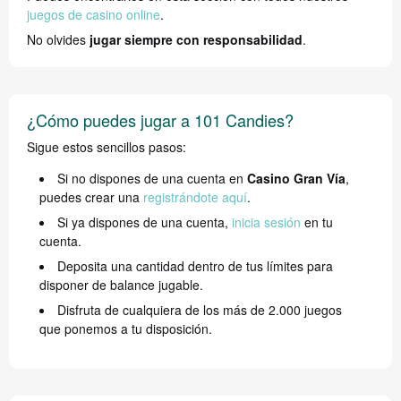
juegos de casino online
.
No olvides
jugar siempre con responsabilidad
.
¿Cómo puedes jugar a 101 Candies?
Sigue estos sencillos pasos:
Si no dispones de una cuenta en
Casino Gran Vía
,
puedes crear una
registrándote aquí
.
Si ya dispones de una cuenta,
inicia sesión
en tu
cuenta.
Deposita una cantidad dentro de tus límites para
disponer de balance jugable.
Disfruta de cualquiera de los más de 2.000 juegos
que ponemos a tu disposición.