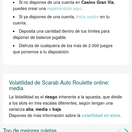
Si no dispones de una cuenta en
Casino Gran Vía
,
puedes crear una
registrándote aquí
.
Si ya dispones de una cuenta,
inicia sesión
en tu
cuenta.
Deposita una cantidad dentro de tus límites para
disponer de balance jugable.
Disfruta de cualquiera de los más de 2.000 juegos
que ponemos a tu disposición.
Volatilidad de Scarab Auto Roulette online:
media
La Volatilidad es el
riesgo
inherente a la apuesta, que divide
a los slots en tres escalas diferentes, según tengan una
varianza
alta
,
media
o
baja
.
Dispones de más información sobre la
volatilidad en slots
.
Top de mejores ruletas