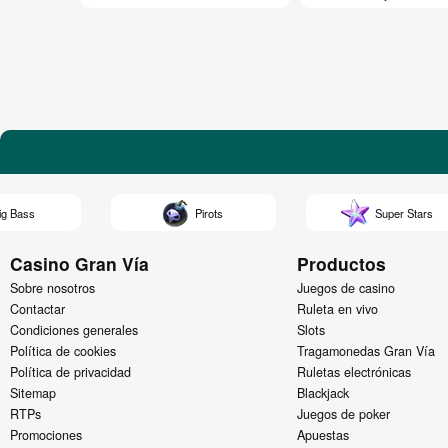
Pirots
Super Stars
Casino Gran Vía
Productos
Sobre nosotros
Juegos de casino
Contactar
Ruleta en vivo
Condiciones generales
Slots
Política de cookies
Tragamonedas Gran Vía
Política de privacidad
Ruletas electrónicas
Sitemap
Blackjack
RTPs
Juegos de poker
Promociones
Apuestas