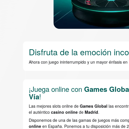
Disfruta de la emoción inco
Ahora con juego ininterrumpido y un mayor énfasis en 
¡Juega online con
Games Globa
!
Vía
Las mejores slots online de
Games Global
las encont
el auténtico
casino online
de
Madrid
.
Disponemos de una de las gamas de juegos más comp
online
en España. Ponemos a tu disposición más de 