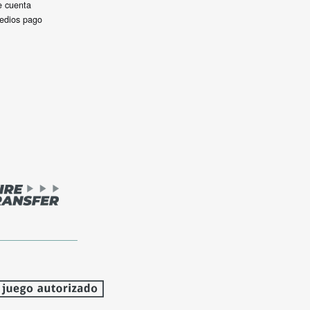
de cuenta
medios pago