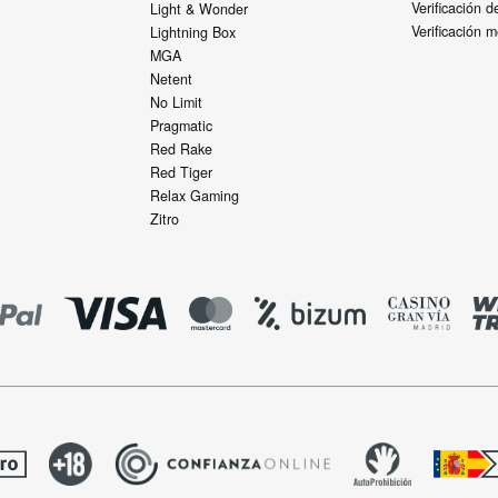
Verificación 
Light & Wonder
Verificación 
Lightning Box
MGA
Netent
No Limit
Pragmatic
Red Rake
Red Tiger
Relax Gaming
Zitro