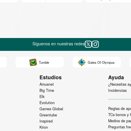
Síguenos en nuestras redes
Tumble
Gates Of Olympus
Estudios
Ayuda
Amusnet
¿Necesitas a
Big Time
Incidencias
Elk
Evolution
Reglas de ap
Games Global
TCs bonos y 
Greentube
Medios de pa
Inspired
Preguntas fr
Kiron