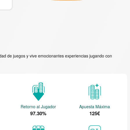
iedad de juegos y vive emocionantes experiencias jugando con
Retorno al Jugador
Apuesta Máxima
97.30%
125€