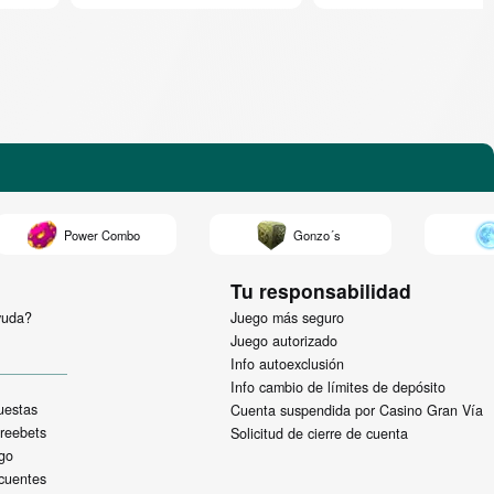
Power Combo
Gonzo´s
Cygn
Tu responsabilidad
yuda?
Juego más seguro
Juego autorizado
Info autoexclusión
Info cambio de límites de depósito
uestas
Cuenta suspendida por Casino Gran Vía
freebets
Solicitud de cierre de cuenta
go
ecuentes