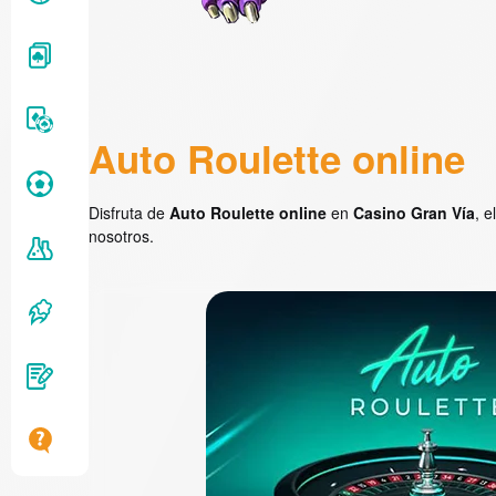
Auto Roulette online
Disfruta de
Auto Roulette online
en
Casino Gran Vía
, e
nosotros.