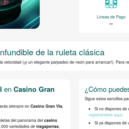
Líneas de Pago
--
nfundible de la ruleta clásica
la velocidad (¡y un elegante parpadeo de neón para arrancar!). Para re
en
¿Cómo puedes 
l
Casino Gran
Sigue estos sencillos pa
rarás siempre en
Casino Gran Vía
,
Si no dispones de
registrándote aquí
.
letas del panorama del
casino
Si ya dispones de
2.000 variedades de
tragaperras
,