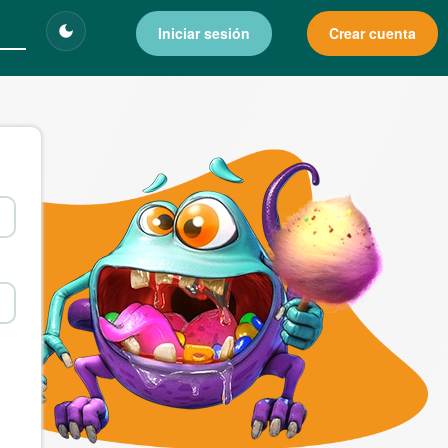
Iniciar
sesión
Crear cuenta