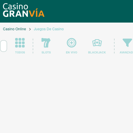
Casino Online
Juegos De Casino
TODOS
SLOTS
EN VIVO
BLACKJACK
NUEVOS
AVANZA