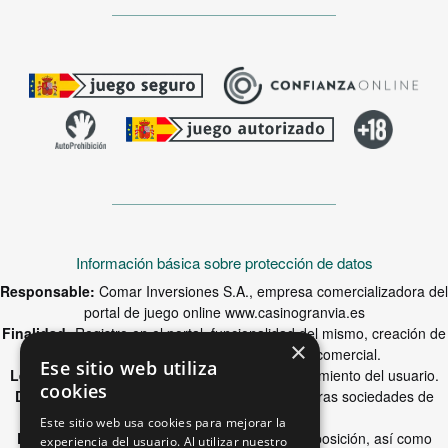
Información básica sobre protección de datos
Responsable:
Comar Inversiones S.A., empresa comercializadora del
portal de juego online www.casinogranvia.es
Finalidad:
Registro en el portal, funcionalidad del mismo, creación de
×
perfil de cliente y envío de información comercial.
Ese sitio web utiliza
Legitimación:
Prestación del servicio y consentimiento del usuario.
cookies
Destinatarios:
Se podrán comunicar datos a otras sociedades de
Grupo Comar.
Este sitio web usa cookies para mejorar la
Derechos:
Acceso, rectificación o supresión, oposición, así como
experiencia del usuario. Al utilizar nuestro