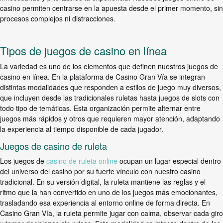
casino permiten centrarse en la apuesta desde el primer momento, sin
procesos complejos ni distracciones.
Tipos de juegos de casino en línea
La variedad es uno de los elementos que definen nuestros juegos de
casino en línea. En la plataforma de Casino Gran Vía se integran
distintas modalidades que responden a estilos de juego muy diversos,
que incluyen desde las tradicionales ruletas hasta juegos de slots con
todo tipo de temáticas. Esta organización permite alternar entre
juegos más rápidos y otros que requieren mayor atención, adaptando
la experiencia al tiempo disponible de cada jugador.
Juegos de casino de ruleta
Los juegos de
casino de ruleta online
ocupan un lugar especial dentro
del universo del casino por su fuerte vínculo con nuestro casino
tradicional. En su versión digital, la ruleta mantiene las reglas y el
ritmo que la han convertido en uno de los juegos más emocionantes,
trasladando esa experiencia al entorno online de forma directa. En
Casino Gran Vía, la ruleta permite jugar con calma, observar cada giro