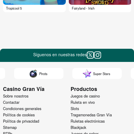
Tropicool 5
Fairyland - Irish
Síguenos en nuestras redes
Pirots
Super Stars
Casino Gran Vía
Productos
Sobre nosotros
Juegos de casino
Contactar
Ruleta en vivo
Condiciones generales
Slots
Política de cookies
Tragamonedas Gran Vía
Política de privacidad
Ruletas electrónicas
Sitemap
Blackjack
RTPs
Juegos de poker