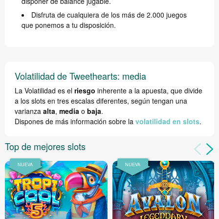
disponer de balance jugable.
Disfruta de cualquiera de los más de 2.000 juegos
que ponemos a tu disposición.
Volatilidad de Tweethearts: media
La Volatilidad es el
riesgo
inherente a la apuesta, que divide
a los slots en tres escalas diferentes, según tengan una
varianza
alta
,
media
o
baja
.
Dispones de más información sobre la
volatilidad en slots
.
Top de mejores slots