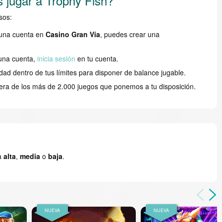
jugar a Trophy Fish?
sos:
 una cuenta en
Casino Gran Vía
, puedes crear una
 una cuenta,
inicia sesión
en tu cuenta.
dad dentro de tus límites para disponer de balance jugable.
iera de los más de 2.000 juegos que ponemos a tu disposición.
za
alta
,
media
o
baja
.