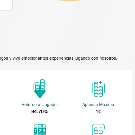
juegos y vive emocionantes experiencias jugando con nosotros.
Retorno al Jugador
Apuesta Máxima
94.70%
1€