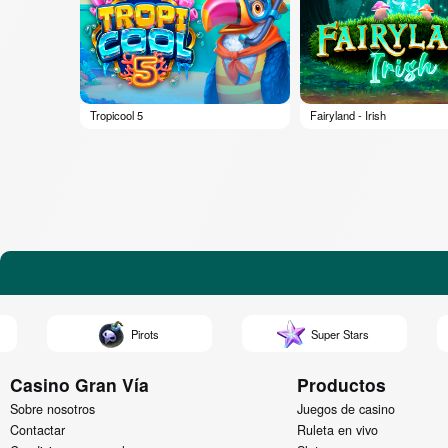
Tropicool 5
Fairyland - Irish
Pirots
Super Stars
Casino Gran Vía
Productos
Sobre nosotros
Juegos de casino
Contactar
Ruleta en vivo