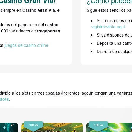
!
¿Cómo puedes 
Casino Gran Vía
 siempre en
Casino Gran Vía
, el
Sigue estos sencillos pa
Si no dispones de
letas del panorama del
casino
registrándote aquí
.
2.000 variedades de
tragaperras
,
Si ya dispones de
Deposita una canti
ros
juegos de casino online
.
Disfruta de cualqu
divide a los slots en tres escalas diferentes, según tengan una varian
slots
.