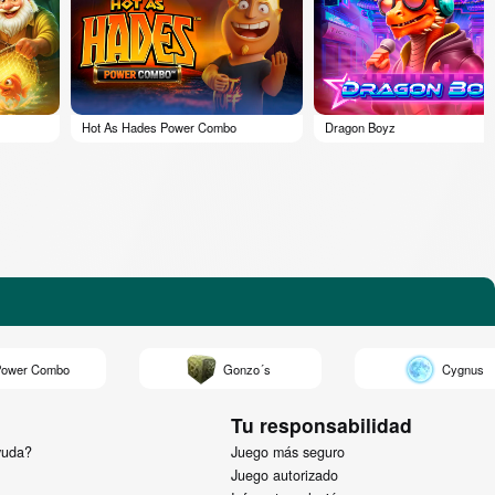
Hot As Hades Power Combo
Dragon Boyz
ombo
Gonzo´s
Cygnus
Tu responsabilidad
yuda?
Juego más seguro
Juego autorizado