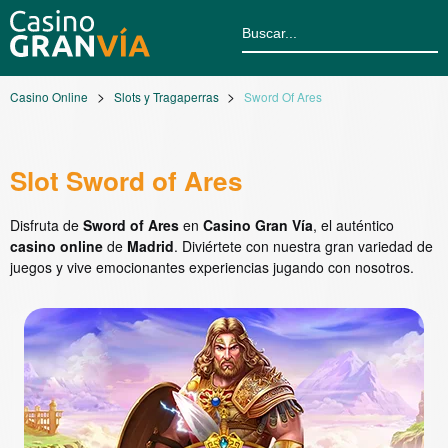
Casino Online
Slots y Tragaperras
Sword Of Ares
Slot Sword of Ares
Disfruta de
Sword of Ares
en
Casino Gran Vía
, el auténtico
casino online
de
Madrid
. Diviértete con nuestra gran variedad de
juegos y vive emocionantes experiencias jugando con nosotros.