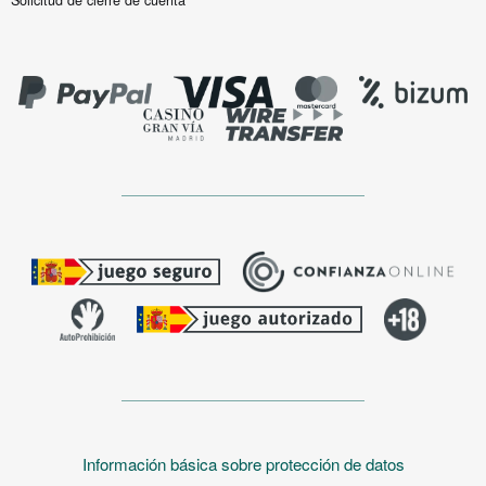
Solicitud de cierre de cuenta
Información básica sobre protección de datos