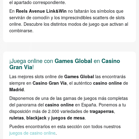
el apartado correspondiente.
En
Reels Avenue Link&Win
no faltarán los símbolos que
servirán de comodín y los imprescindibles scatters de slots
online. Descubre los distintos modos de juego que activan al
combinarse.
¡Juega online con
en
Games Global
Casino
!
Gran Vía
Las mejores slots online de
Games Global
las encontrarás
siempre en
Casino Gran Vía
, el auténtico
casino online
de
Madrid
.
Disponemos de una de las gamas de juegos más completas
del panorama del
casino online
en España. Ponemos a tu
disposición más de 2.000 variedades de
tragaperras
,
ruletas
,
blackjack
y
juegos de mesa
.
Puedes encontrarlos en esta sección con todos nuestros
juegos de casino online
.