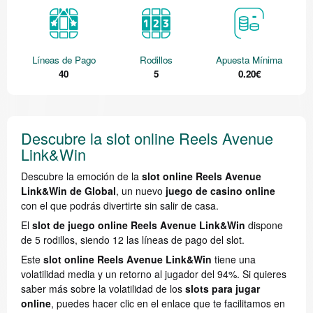
Líneas de Pago
Rodillos
Apuesta Mínima
40
5
0.20€
Descubre la slot online Reels Avenue
Link&Win
Descubre la emoción de la
slot online Reels Avenue
Link&Win de Global
, un nuevo
juego de casino online
con el que podrás divertirte sin salir de casa.
El
slot de juego online Reels Avenue Link&Win
dispone
de 5 rodillos, siendo 12 las líneas de pago del slot.
Este
slot online Reels Avenue Link&Win
tiene una
volatilidad media y un retorno al jugador del 94%. Si quieres
saber más sobre la volatilidad de los
slots para jugar
online
, puedes hacer clic en el enlace que te facilitamos en