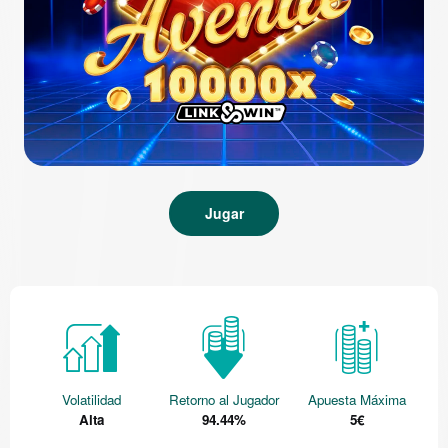
Jugar
Volatilidad
Retorno al Jugador
Apuesta Máxima
Alta
94.44%
5€