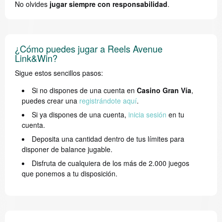
No olvides
jugar siempre con responsabilidad
.
¿Cómo puedes jugar a Reels Avenue
Link&Win?
Sigue estos sencillos pasos:
Si no dispones de una cuenta en
Casino Gran Vía
,
puedes crear una
registrándote aquí
.
Si ya dispones de una cuenta,
inicia sesión
en tu
cuenta.
Deposita una cantidad dentro de tus límites para
disponer de balance jugable.
Disfruta de cualquiera de los más de 2.000 juegos
que ponemos a tu disposición.