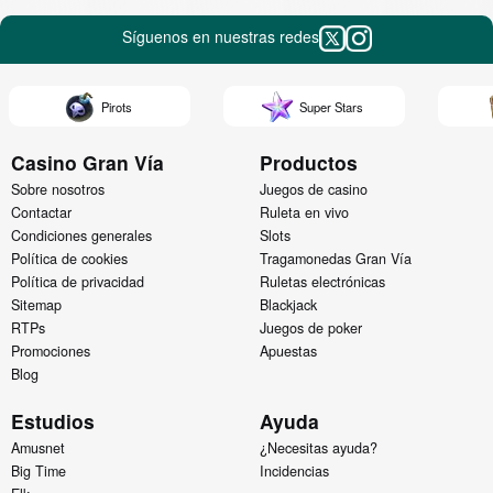
Síguenos en nuestras redes
Pirots
Super Stars
Casino Gran Vía
Productos
Sobre nosotros
Juegos de casino
Contactar
Ruleta en vivo
Condiciones generales
Slots
Política de cookies
Tragamonedas Gran Vía
Política de privacidad
Ruletas electrónicas
Sitemap
Blackjack
RTPs
Juegos de poker
Promociones
Apuestas
Blog
Estudios
Ayuda
Amusnet
¿Necesitas ayuda?
Big Time
Incidencias