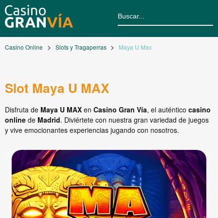
Casino Online
Slots y Tragaperras
Maya U Max
Slot Maya U MAX
Disfruta de
Maya U MAX
en
Casino Gran Vía
, el auténtico
casino
online
de
Madrid
. Diviértete con nuestra gran variedad de juegos
y vive emocionantes experiencias jugando con nosotros.