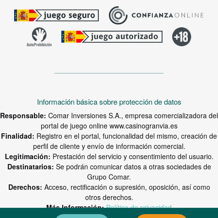
Información básica sobre protección de datos
Responsable:
Comar Inversiones S.A., empresa comercializadora del
portal de juego online www.casinogranvia.es
Finalidad:
Registro en el portal, funcionalidad del mismo, creación de
perfil de cliente y envío de información comercial.
Legitimación:
Prestación del servicio y consentimiento del usuario.
Destinatarios:
Se podrán comunicar datos a otras sociedades de
Grupo Comar.
Derechos:
Acceso, rectificación o supresión, oposición, así como
otros derechos.
Más Información:
Política de privacidad