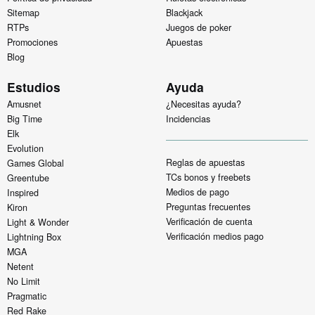
Sitemap
Blackjack
RTPs
Juegos de poker
Promociones
Apuestas
Blog
Estudios
Ayuda
Amusnet
¿Necesitas ayuda?
Big Time
Incidencias
Elk
Evolution
Reglas de apuestas
Games Global
TCs bonos y freebets
Greentube
Medios de pago
Inspired
Preguntas frecuentes
Kiron
Verificación de cuenta
Light & Wonder
Verificación medios pago
Lightning Box
MGA
Netent
No Limit
Pragmatic
Red Rake