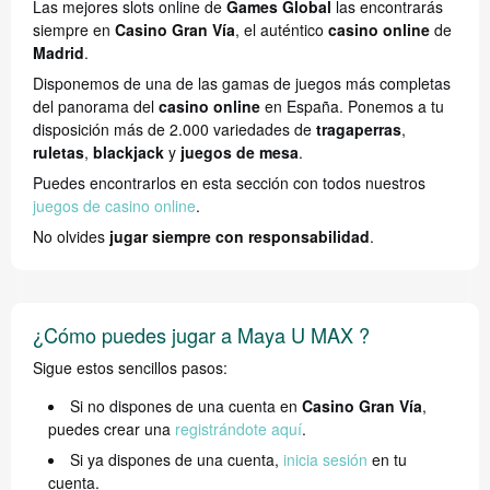
Las mejores slots online de
Games Global
las encontrarás
siempre en
Casino Gran Vía
, el auténtico
casino online
de
Madrid
.
Disponemos de una de las gamas de juegos más completas
del panorama del
casino online
en España. Ponemos a tu
disposición más de 2.000 variedades de
tragaperras
,
ruletas
,
blackjack
y
juegos de mesa
.
Puedes encontrarlos en esta sección con todos nuestros
juegos de casino online
.
No olvides
jugar siempre con responsabilidad
.
¿Cómo puedes jugar a Maya U MAX ?
Sigue estos sencillos pasos:
Si no dispones de una cuenta en
Casino Gran Vía
,
puedes crear una
registrándote aquí
.
Si ya dispones de una cuenta,
inicia sesión
en tu
cuenta.