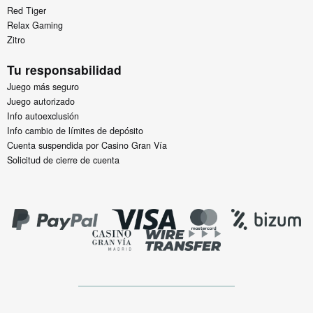
Red Tiger
Relax Gaming
Zitro
Tu responsabilidad
Juego más seguro
Juego autorizado
Info autoexclusión
Info cambio de límites de depósito
Cuenta suspendida por Casino Gran Vía
Solicitud de cierre de cuenta