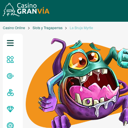
Casino Online
Slots y Tragaperras
La Bruja Myrtle