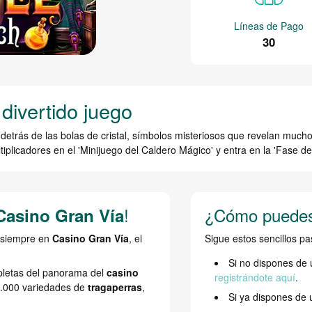
Líneas de Pago
30
divertido juego
trás de las bolas de cristal, símbolos misteriosos que revelan muchos
tiplicadores en el 'Minijuego del Caldero Mágico' y entra en la 'Fase d
!
¿Cómo puedes 
Casino Gran Vía
 siempre en
Casino Gran Vía
, el
Sigue estos sencillos pa
Si no dispones de
letas del panorama del
casino
registrándote aquí
.
2.000 variedades de
tragaperras
,
Si ya dispones de