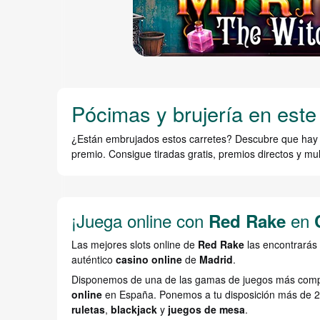
Pócimas y brujería en este 
¿Están embrujados estos carretes? Descubre que hay de
premio. Consigue tiradas gratis, premios directos y mul
¡Juega online con
en
Red Rake
Las mejores slots online de
Red Rake
las encontrarás
auténtico
casino online
de
Madrid
.
Disponemos de una de las gamas de juegos más comp
online
en España. Ponemos a tu disposición más de 
ruletas
,
blackjack
y
juegos de mesa
.