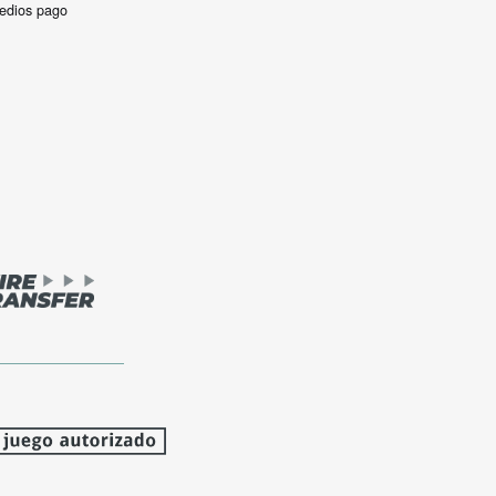
medios pago