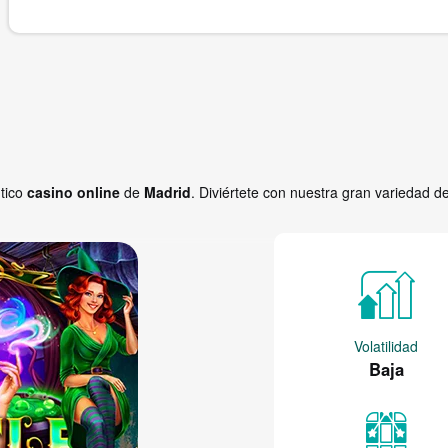
ntico
casino online
de
Madrid
. Diviértete con nuestra gran variedad 
Volatilidad
Baja