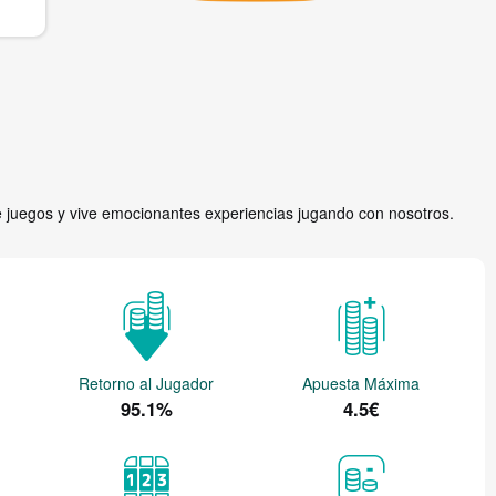
de juegos y vive emocionantes experiencias jugando con nosotros.
Retorno al Jugador
Apuesta Máxima
95.1%
4.5€