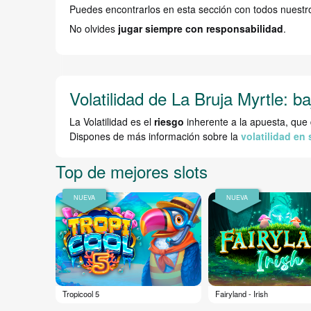
Puedes encontrarlos en esta sección con todos nuest
No olvides
jugar siempre con responsabilidad
.
Volatilidad de La Bruja Myrtle: ba
La Volatilidad es el
riesgo
inherente a la apuesta, que 
Dispones de más información sobre la
volatilidad en 
Top de mejores slots
Tropicool 5
Fairyland - Irish