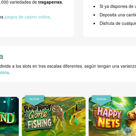
2.000 variedades de
tragaperras
,
Si ya dispones de
Deposita una canti
ros
juegos de casino online
.
Disfruta de cualqu
a
divide a los slots en tres escalas diferentes, según tengan una varian
slots
.