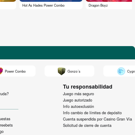
Hot As Hades Power Combo
Dragon Boyz
er Combo
Gonzo´s
Cygnus
Tu responsabilidad
yuda?
Juego más seguro
Juego autorizado
Info autoexclusión
Info cambio de límites de depósito
uestas
Cuenta suspendida por Casino Gran Vía
freebets
Solicitud de cierre de cuenta
go