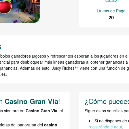
Líneas de Pago
20
s
ímbolos ganadores jugosos y refrescantes esperan a los jugadores en el
otencial para desbloquear más líneas ganadoras al obtener ganancias a 
ganancias. Además de esto, Juicy Riches™ viene con una función de gir
les.
n
!
¿Cómo puedes 
Casino Gran Vía
ás siempre en
Casino Gran Vía
, el
Sigue estos sencillos pa
Si no dispones de
letas del panorama del
casino
registrándote aquí
.