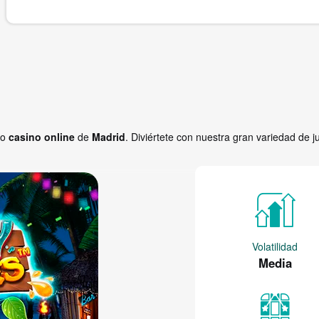
co
casino online
de
Madrid
. Diviértete con nuestra gran variedad de 
Volatilidad
Media