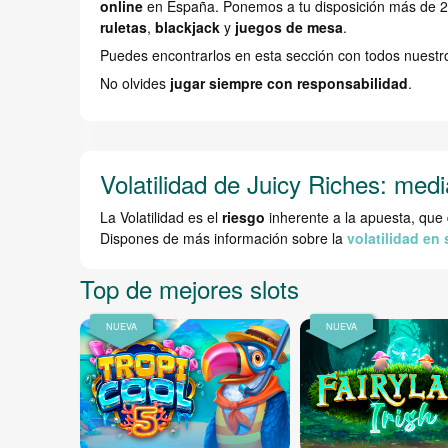
online
en España. Ponemos a tu disposición más de 
ruletas
,
blackjack
y
juegos de mesa
.
Puedes encontrarlos en esta sección con todos nuest
No olvides
jugar siempre con responsabilidad
.
Volatilidad de Juicy Riches: medi
La Volatilidad es el
riesgo
inherente a la apuesta, que 
Dispones de más información sobre la
volatilidad en 
Top de mejores slots