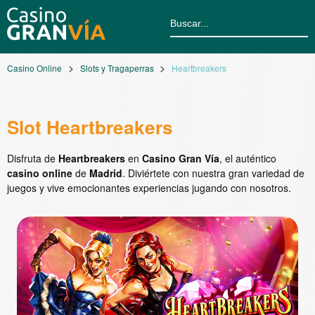
Casino Online
Slots y Tragaperras
Heartbreakers
Slot Heartbreakers
Disfruta de
Heartbreakers
en
Casino Gran Vía
, el auténtico
casino online
de
Madrid
. Diviértete con nuestra gran variedad de
juegos y vive emocionantes experiencias jugando con nosotros.