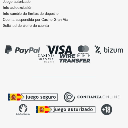
Juego autorizado
Info autoexclusión
Info cambio de límites de depósito
Cuenta suspendida por Casino Gran Vía
Solicitud de cierre de cuenta