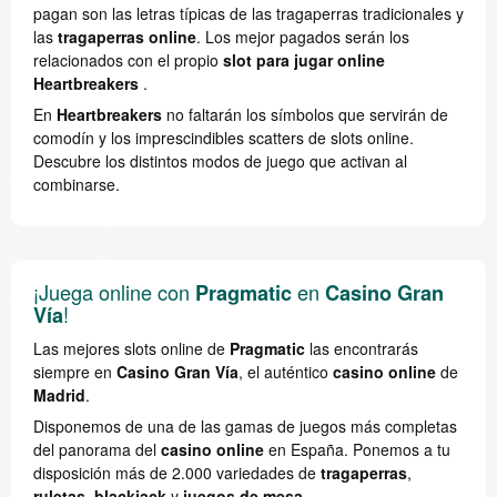
pagan son las letras típicas de las tragaperras tradicionales y
las
tragaperras online
. Los mejor pagados serán los
relacionados con el propio
slot para jugar online
Heartbreakers
.
En
Heartbreakers
no faltarán los símbolos que servirán de
comodín y los imprescindibles scatters de slots online.
Descubre los distintos modos de juego que activan al
combinarse.
¡Juega online con
en
Pragmatic
Casino Gran
!
Vía
Las mejores slots online de
Pragmatic
las encontrarás
siempre en
Casino Gran Vía
, el auténtico
casino online
de
Madrid
.
Disponemos de una de las gamas de juegos más completas
del panorama del
casino online
en España. Ponemos a tu
disposición más de 2.000 variedades de
tragaperras
,
ruletas
,
blackjack
y
juegos de mesa
.