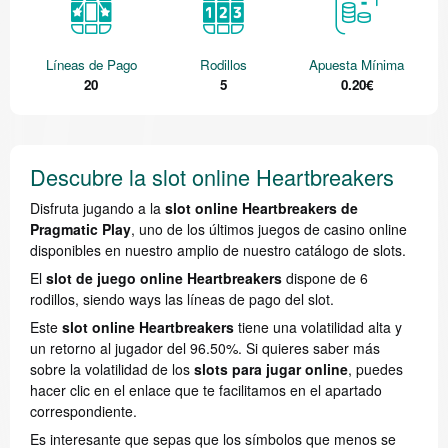
Líneas de Pago
Rodillos
Apuesta Mínima
20
5
0.20€
Descubre la slot online Heartbreakers
Disfruta jugando a la
slot online Heartbreakers de
Pragmatic Play
, uno de los últimos juegos de casino online
disponibles en nuestro amplio de nuestro catálogo de slots.
El
slot de juego online Heartbreakers
dispone de 6
rodillos, siendo ways las líneas de pago del slot.
Este
slot online Heartbreakers
tiene una volatilidad alta y
un retorno al jugador del 96.50%. Si quieres saber más
sobre la volatilidad de los
slots para jugar online
, puedes
hacer clic en el enlace que te facilitamos en el apartado
correspondiente.
Es interesante que sepas que los símbolos que menos se