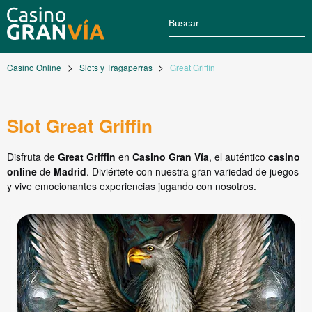
Casino Online
Slots y Tragaperras
Great Griffin
Slot Great Griffin
Disfruta de
Great Griffin
en
Casino Gran Vía
, el auténtico
casino
online
de
Madrid
. Diviértete con nuestra gran variedad de juegos
y vive emocionantes experiencias jugando con nosotros.