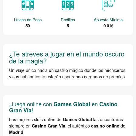
Líneas de Pago
Rodillos
Apuesta Mínima
50
5
0.01€
¿Te atreves a jugar en el mundo oscuro
de la magia?
Un viaje único hacia un castillo mágico donde los hechiceros
y sus habitantes te estarán esperando cargados de premios.
¡Juega online con
en
Games Global
Casino
!
Gran Vía
Las mejores slots online de
Games Global
las encontrarás
siempre en
Casino Gran Vía
, el auténtico
casino online
de
Madrid
.