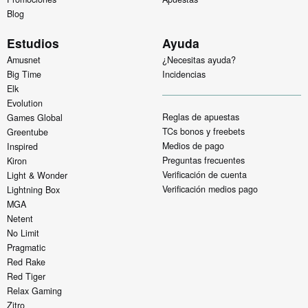
Blog
Estudios
Ayuda
Amusnet
¿Necesitas ayuda?
Big Time
Incidencias
Elk
Evolution
Reglas de apuestas
Games Global
TCs bonos y freebets
Greentube
Medios de pago
Inspired
Preguntas frecuentes
Kiron
Verificación de cuenta
Light & Wonder
Verificación medios pago
Lightning Box
MGA
Netent
No Limit
Pragmatic
Red Rake
Red Tiger
Relax Gaming
Zitro