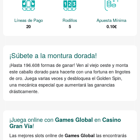
Líneas de Pago
Rodillos
Apuesta Mínima
20
5
0.10€
¡Súbete a la montura dorada!
¡Hasta 196.608 formas de ganar! Ven al viejo oeste y monta
este caballo dorado para hacerte con una fortuna en lingotes
de oro. Juega varias veces y desbloquea el Golden Spin,
una mecánica especial que aumentará las ganancias
drásticamente.
¡Juega online con
en
Games Global
Casino
!
Gran Vía
Las mejores slots online de
Games Global
las encontrarás