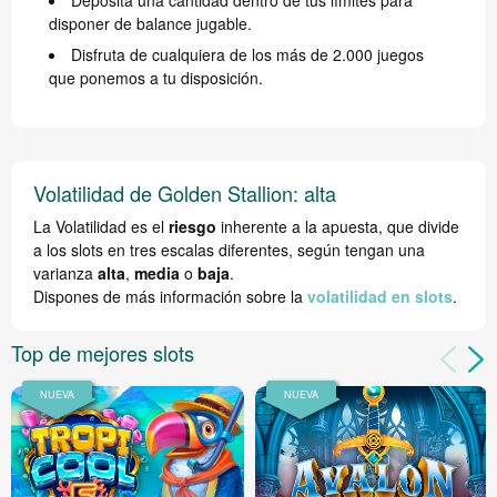
Deposita una cantidad dentro de tus límites para
disponer de balance jugable.
Disfruta de cualquiera de los más de 2.000 juegos
que ponemos a tu disposición.
Volatilidad de Golden Stallion: alta
La Volatilidad es el
riesgo
inherente a la apuesta, que divide
a los slots en tres escalas diferentes, según tengan una
varianza
alta
,
media
o
baja
.
Dispones de más información sobre la
volatilidad en slots
.
Top de mejores slots