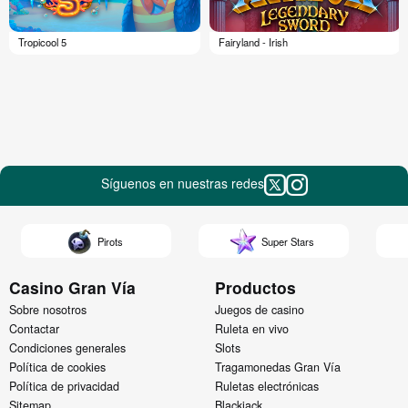
Tropicool 5
Fairyland - Irish
Síguenos en nuestras redes
Pirots
Super Stars
Casino Gran Vía
Productos
Sobre nosotros
Juegos de casino
Contactar
Ruleta en vivo
Condiciones generales
Slots
Política de cookies
Tragamonedas Gran Vía
Política de privacidad
Ruletas electrónicas
Sitemap
Blackjack