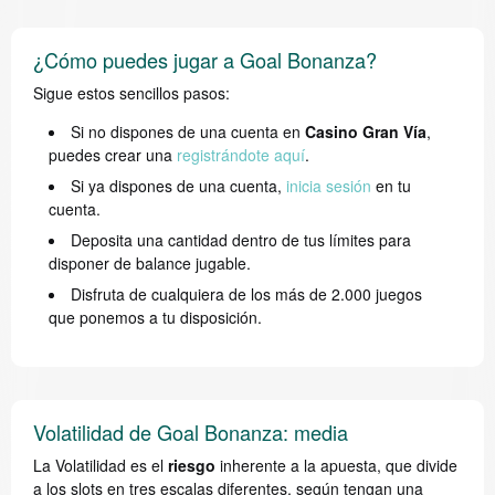
¿Cómo puedes jugar a Goal Bonanza?
Sigue estos sencillos pasos:
Si no dispones de una cuenta en
Casino Gran Vía
,
puedes crear una
registrándote aquí
.
Si ya dispones de una cuenta,
inicia sesión
en tu
cuenta.
Deposita una cantidad dentro de tus límites para
disponer de balance jugable.
Disfruta de cualquiera de los más de 2.000 juegos
que ponemos a tu disposición.
Volatilidad de Goal Bonanza: media
La Volatilidad es el
riesgo
inherente a la apuesta, que divide
a los slots en tres escalas diferentes, según tengan una