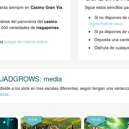
rarás siempre en
Casino Gran Vía
,
Sigue estos sencillos pa
Si no dispones de
letas del panorama del
casino
registrándote aquí
.
2.000 variedades de
tragaperras
,
Si ya dispones de
Deposita una canti
ros
juegos de casino online
.
Disfruta de cualqu
s QUADGROWS: media
divide a los slots en tres escalas diferentes, según tengan una varian
slots
.