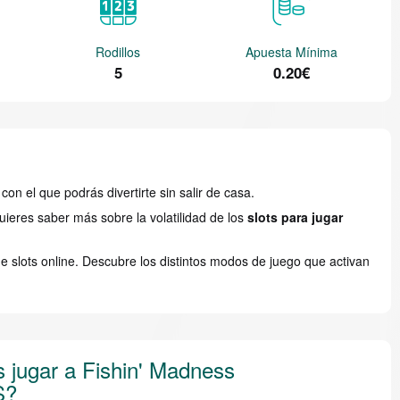
Rodillos
Apuesta Mínima
5
0.20€
con el que podrás divertirte sin salir de casa.
uieres saber más sobre la volatilidad de los
slots para jugar
de slots online. Descubre los distintos modos de juego que activan
jugar a Fishin' Madness
S?