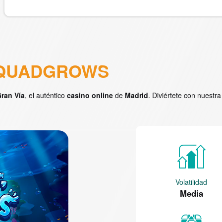
ss QUADGROWS
ran Vía
, el auténtico
casino online
de
Madrid
. Diviértete con nuest
Volatilidad
Media