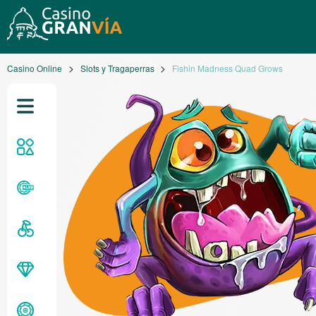
Casino Online
Slots y Tragaperras
Fishin Madness Quad Grows