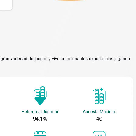
ra gran variedad de juegos y vive emocionantes experiencias jugando
Retorno al Jugador
Apuesta Máxima
94.1%
4€