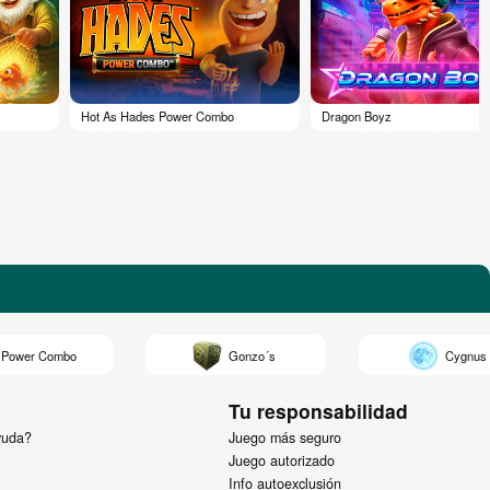
Hot As Hades Power Combo
Dragon Boyz
Combo
Gonzo´s
Cygnus
Tu responsabilidad
yuda?
Juego más seguro
Juego autorizado
Info autoexclusión