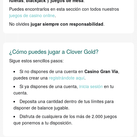
ruletas
,
blackjack
y
juegos de mesa
.
Puedes encontrarlos en esta sección con todos nuestros
juegos de casino online
.
No olvides
jugar siempre con responsabilidad
.
¿Cómo puedes jugar a Clover Gold?
Sigue estos sencillos pasos:
Si no dispones de una cuenta en
Casino Gran Vía
,
puedes crear una
registrándote aquí
.
Si ya dispones de una cuenta,
inicia sesión
en tu
cuenta.
Deposita una cantidad dentro de tus límites para
disponer de balance jugable.
Disfruta de cualquiera de los más de 2.000 juegos
que ponemos a tu disposición.