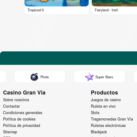
Tropicool 5
Fairyland - Irish
Pirots
Super Stars
Casino Gran Vía
Productos
Sobre nosotros
Juegos de casino
Contactar
Ruleta en vivo
Condiciones generales
Slots
Política de cookies
Tragamonedas Gran Vía
Política de privacidad
Ruletas electrónicas
Sitemap
Blackjack