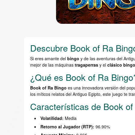
Descubre Book of Ra Bing
Si eres amante del
bingo
y de las aventuras del Antig
mejor de las máquinas
tragaperras
y el
clásico bing
¿Qué es Book of Ra Bingo
Book of Ra Bingo
es una innovadora versión del pop
los míticos relatos del Antiguo Egipto, este juego te t
Características de Book of
Volatilidad:
Media
Retorno al Jugador (RTP):
96.90%