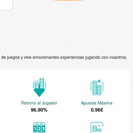
ad de juegos y vive emocionantes experiencias jugando con nosotros.
Retorno al Jugador
Apuesta Máxima
96.90%
0.96€