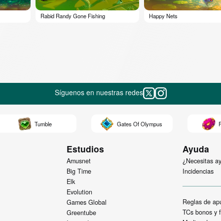
Rabid Randy Gone Fishing
Happy Nets
Síguenos en nuestras redes
Tumble
Gates Of Olympus
Power Co
Estudios
Ayuda
Amusnet
¿Necesitas a
Big Time
Incidencias
Elk
Evolution
Reglas de ap
Games Global
TCs bonos y 
Greentube