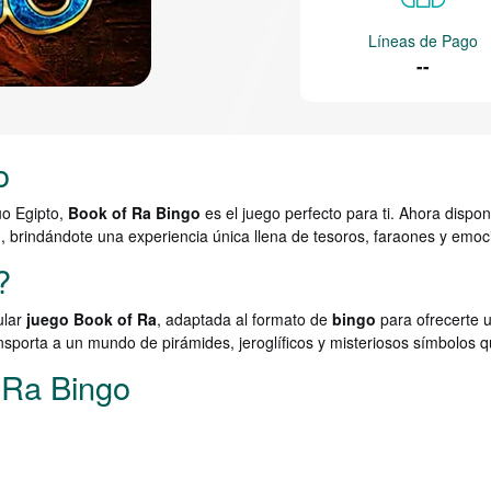
Líneas de Pago
--
o
uo Egipto,
Book of Ra Bingo
es el juego perfecto para ti. Ahora dispo
o
, brindándote una experiencia única llena de tesoros, faraones y emoci
?
ular
juego Book of Ra
, adaptada al formato de
bingo
para ofrecerte u
ransporta a un mundo de pirámides, jeroglíficos y misteriosos símbolos
 Ra Bingo