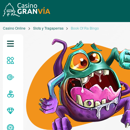
Casino Online
Slots y Tragaperras
Book Of Ra Bingo