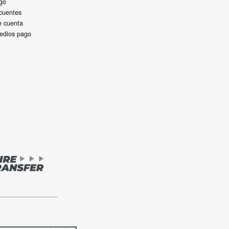
go
ecuentes
de cuenta
medios pago