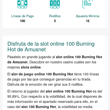
Líneas de Pago
Rodillos
Apuesta Mínima
100
5
1€
Disfruta de la slot online 100 Burning
Hot de Amusnet
Pásatelo en grande jugando al
slot online 100 Burning Hot
de Amusnet
. Descubre en nuestro casino cuáles son los
mejores
slots online
.
El
slot de juego online 100 Burning Hot
tiene 100 líneas
de pago por las que conseguir ganancias en tu tirada.
Disfruta de la emoción de ver girar sus 5 rodillos.
El retorno al jugador del
slot online 100 Burning Hot
es del
95.89%. Con respecto a la volatilidad, de la cual dispones de
más información en el apartado reservado para ello, en el
caso del
slot 100 Burning Hot
, la volatilidad es media.