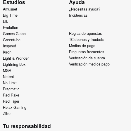
Estudios
Ayuda
Amusnet
¿Necesitas ayuda?
Big Time
Incidencias
Elk
Evolution
Reglas de apuestas
Games Global
TCs bonos y freebets
Greentube
Medios de pago
Inspired
Preguntas frecuentes
Kiron
Verificación de cuenta
Light & Wonder
Verificación medios pago
Lightning Box
MGA
Netent
No Limit
Pragmatic
Red Rake
Red Tiger
Relax Gaming
Zitro
Tu responsabilidad