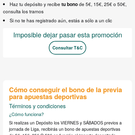
Haz tu depósito y recibe
de 5€, 15€, 25€ o 50€,
tu bono
consulta los tramos
Si no te has registrado aún, estás a sólo a un clic
Imposible dejar pasar esta promoción
Consultar T&C
Cómo conseguir el bono de la previa
para apuestas deportivas
Términos y condiciones
¿Cómo funciona?
Si realizas un Depósito los VIERNES y SÁBADOS previos a
jornada de Liga, recibirás un bono de apuestas deportivas