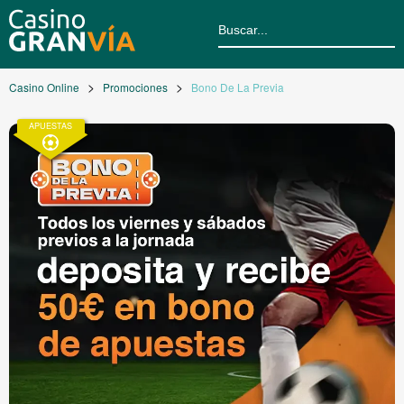
Casino Online
Promociones
Bono De La Previa