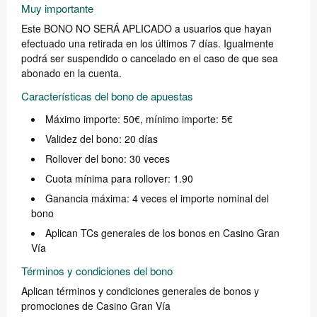
Muy importante
Este BONO NO SERÁ APLICADO a usuarios que hayan
efectuado una retirada en los últimos 7 días. Igualmente
podrá ser suspendido o cancelado en el caso de que sea
abonado en la cuenta.
Características del bono de apuestas
Máximo importe: 50€, mínimo importe: 5€
Validez del bono: 20 días
Rollover del bono: 30 veces
Cuota mínima para rollover: 1.90
Ganancia máxima: 4 veces el importe nominal del
bono
Aplican TCs generales de los bonos en Casino Gran
Vía
Términos y condiciones del bono
Aplican términos y condiciones generales de bonos y
promociones de Casino Gran Vía