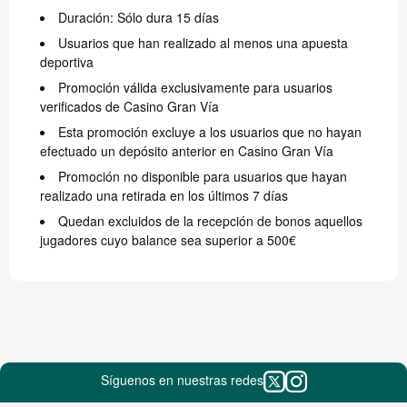
Duración: Sólo dura 15 días
Usuarios que han realizado al menos una apuesta
deportiva
Promoción válida exclusivamente para usuarios
verificados de Casino Gran Vía
Esta promoción excluye a los usuarios que no hayan
efectuado un depósito anterior en Casino Gran Vía
Promoción no disponible para usuarios que hayan
realizado una retirada en los últimos 7 días
Quedan excluidos de la recepción de bonos aquellos
jugadores cuyo balance sea superior a 500€
Síguenos en nuestras redes