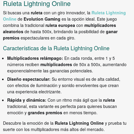
Ruleta Lightning Online
Si buscas una
ruleta
con un giro innovador, la
Ruleta Lightning
Online
de
Evolution Gaming
es la opción ideal. Este juego
combina la tradicional
ruleta europea
con
multiplicadores
aleatorios
de hasta 500x, brindando la posibilidad de
ganar
premios
espectaculares en cada giro.
Características de la Ruleta Lightning Online
Multiplicadores relámpago:
En cada ronda, entre 1 y 5
números reciben
multiplicadores
de 50x a 500x, aumentando
exponencialmente las ganancias potenciales.
Diseño espectacular:
Su entorno visual es de alta calidad,
con efectos de iluminación y sonido envolventes que crean
una experiencia electrizante.
Rápida y dinámica:
Con un ritmo más ágil que la
ruleta
tradicional, esta variante es perfecta para quienes buscan
emoción y
grandes premios
en menos tiempo.
Descubre la emoción de la
Ruleta Lightning Online
y prueba tu
suerte con los multiplicadores más altos del mercado.