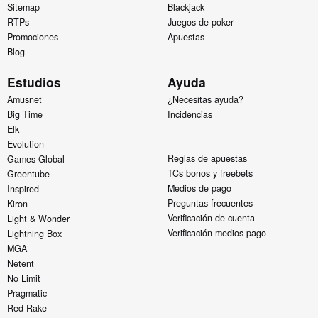
Sitemap
Blackjack
RTPs
Juegos de poker
Promociones
Apuestas
Blog
Estudios
Ayuda
Amusnet
¿Necesitas ayuda?
Big Time
Incidencias
Elk
Evolution
Reglas de apuestas
Games Global
TCs bonos y freebets
Greentube
Medios de pago
Inspired
Preguntas frecuentes
Kiron
Verificación de cuenta
Light & Wonder
Verificación medios pago
Lightning Box
MGA
Netent
No Limit
Pragmatic
Red Rake